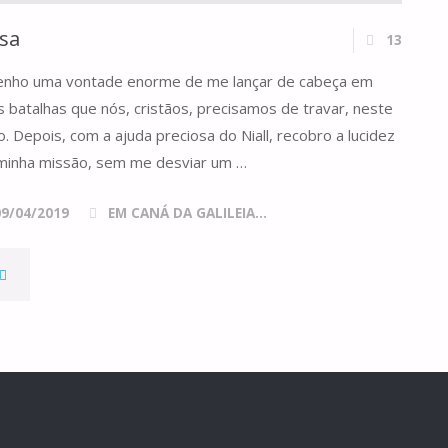
sa
13
nho uma vontade enorme de me lançar de cabeça em
batalhas que nós, cristãos, precisamos de travar, neste
 Depois, com a ajuda preciosa do Niall, recobro a lucidez
minha missão, sem me desviar um …
09/04/2019
EM CANÁ DA GALILEIA...
FERMENTO
NA
ASSA"