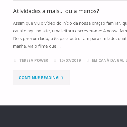
Atividades a mais… ou a menos?
Assim que viu o vídeo do início da nossa oração familiar, q
canal e aqui no site, uma leitora escreveu-me: A nossa fam
Dois para um lado, três para outro. Um para um lado, quat
manhã, via o filme que …
TERESA POWER
15/07/2019
EM CANÁ DA GALILE
"ATIVIDADES
CONTINUE READING
A
MAIS…
OU