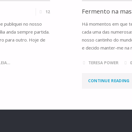
Fermento na mas
12
ue publiquei no nosso
Há momentos em que te
ília anda sempre partida.
cada uma das numerosas 
ro para outro. Hoje de
nosso cantinho do mundo.
e decido manter-me na 
IA...
TERESA POWER
"
CONTINUE READING
M