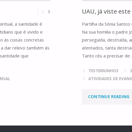
UAU, já viste este
3
itual, a santidade é
Partilha da Sónia Santo
tidiano que é vivido e
Na sua homilia o padre J
o às coisas concretas
perseguida, destruída, 
E a dar relevo também às
atentados, tanta destr
 santidade que
Tanto céu a precisar de
TESTEMUNHOS
NSAL
ATIVIDADES DE EVAN
"
CONTINUE READING
J
V