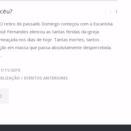
 céu?
1
s O retiro do passado Domingo começou com a Eucaristia.
osé Fernandes elencou as tantas feridas da igreja
ameaçada nos dias de hoje. Tantas mortes, tantos
uição em massa que passa absolutamente despercebida.
 …
21/11/2019
GELIZAÇÃO
/
EVENTOS ANTERIORES
UAU,
Á
ISTE