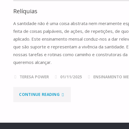
Relíquias
A santidade não é uma coisa abstrata nem meramente espir
feita de coisas palpáveis, de ações, de repetições, de quo
aplicado. Este ensinamento mensal conduz-nos a dar relev
que são suporte e representam a vivência da santidade. 
nossas tarefas e rotinas como caminho e construtoras da
queremos alcançar.
TERESA POWER
01/11/2025
ENSINAMENTO ME
"RELÍQUIAS"
CONTINUE READING