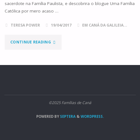
sacerdote na Família Paulista, e descobrira o blogue Uma Família
Católica por mero acaso …
TERESA POWER
19/04/2017
EM CANÁ DA GALILEIA...
"EM
CONTINUE READING
TUA
CASA"
©2025 Famílias de Caná
POWERED BY
SEPTERA
&
WORDPRESS.