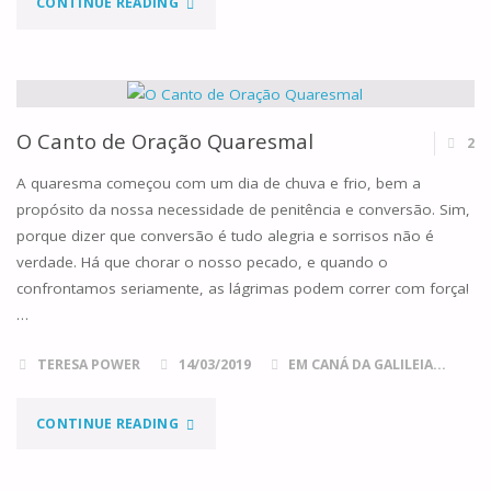
"CELEBRAR
CONTINUE READING
O
MÊS
DO
O Canto de Oração Quaresmal
2
PRECIOSO
A quaresma começou com um dia de chuva e frio, bem a
propósito da nossa necessidade de penitência e conversão. Sim,
SANGUE
porque dizer que conversão é tudo alegria e sorrisos não é
verdade. Há que chorar o nosso pecado, e quando o
DE
confrontamos seriamente, as lágrimas podem correr com força!
JESUS
…
–
TERESA POWER
14/03/2019
EM CANÁ DA GALILEIA...
COM
"O
CONTINUE READING
UMA
CANTO
NOVENA