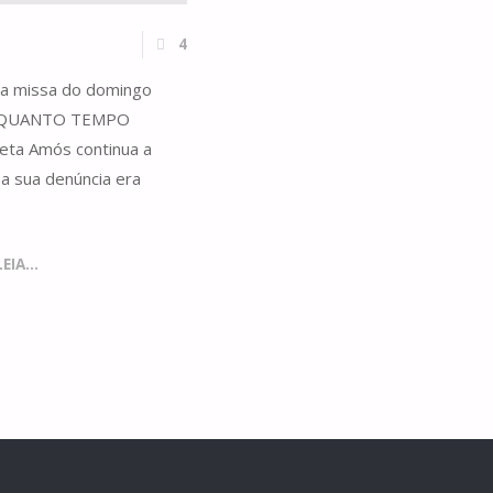
4
 da missa do domingo
uga QUANTO TEMPO
ta Amós continua a
a sua denúncia era
IA...