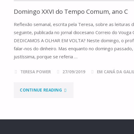
Domingo XXVI do Tempo Comum, ano C
Reflexão semanal, escrita pela Teresa, sobre as leituras
seguinte, publicada no jornal diocesano Correio do Vo
DEDICAMOS A OLHAR EM VOLTA? Neste domingo, o profe
falar-nos do dinheiro. Mas enquanto no domingo passado, 
justíssima, porque se referia …
TERESA POWER
27/09/2019
EM CANÁ DA GALILE
"DOMINGO
CONTINUE READING
XXVI
DO
TEMPO