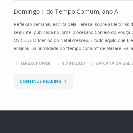
Domingo II do Tempo Comum, ano A
Reflexão semanal, escrita pela Teresa, sobre as leituras
seguinte, publicada no jornal diocesano Correio do Vo
OS CÉUS O Menino do Natal cresceu. E tudo aquilo que Ele
ensinou, na humildade do “tempo comum” de Nazaré, vai 
TERESA POWER
17/01/2020
EM CANÁ DA GALILE
"DOMINGO
CONTINUE READING
II
DO
TEMPO