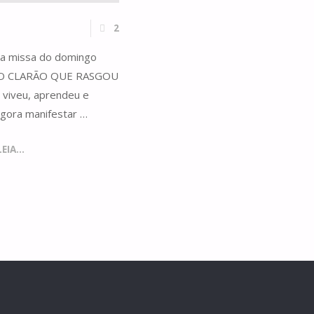
2
 da missa do domingo
uga O CLARÃO QUE RASGOU
 viveu, aprendeu e
agora manifestar …
IA...