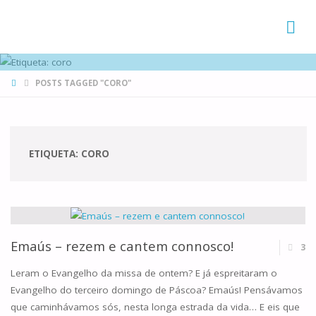
FAMÍLIAS
DE CANÁ
HOME
POSTS TAGGED "CORO"
ETIQUETA:
CORO
Emaús – rezem e cantem connosco!
3
Leram o Evangelho da missa de ontem? E já espreitaram o
Evangelho do terceiro domingo de Páscoa? Emaús! Pensávamos
que caminhávamos sós, nesta longa estrada da vida… E eis que