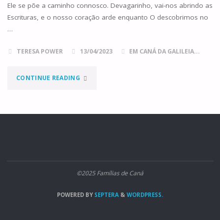
Ele se põe a caminho connosco. Devagarinho, vai-nos abrindo as
Escrituras, e o nosso coração arde enquanto O descobrimos no
…
TERESA POWER
13/04/2023
EM CANÁ DA GALILEIA...
"EMAÚS
CONTINUE READING
–
REZEM
E
CANTEM
©2025 Famílias de Caná
CONNOSCO!"
POWERED BY
SEPTERA
&
WORDPRESS.