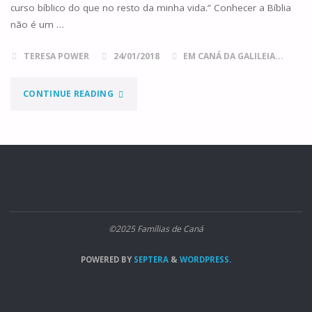
curso bíblico do que no resto da minha vida.” Conhecer a Bíblia
não é um …
TERESA POWER
24/01/2018
EM CANÁ DA GALILEIA...
"A
CONTINUE READING
MAIS
LONGA
VIAGEM"
©2025 Famílias de Caná
POWERED BY
SEPTERA
&
WORDPRESS.