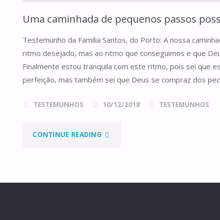
Uma caminhada de pequenos passos poss
Testemunho da Família Santos, do Porto: A nossa caminhad
ritmo desejado, mas ao ritmo que conseguimos e que Deu
Finalmente estou tranquila com este ritmo, pois sei que 
perfeição, mas também sei que Deus se compraz dos pe
TESTEMUNHOS
10/12/2018
TESTEMUNHOS
"UMA
CONTINUE READING
CAMINHADA
DE
PEQUENOS