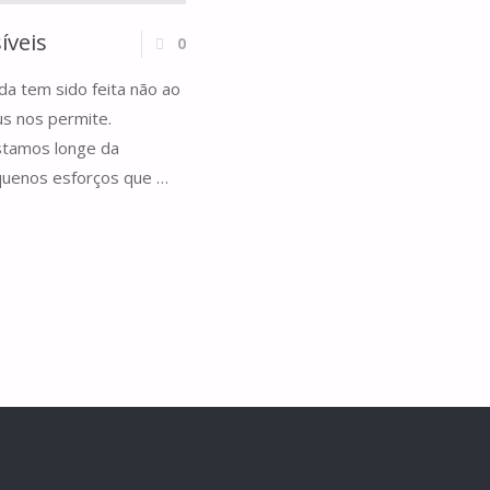
íveis
0
a tem sido feita não ao
s nos permite.
estamos longe da
quenos esforços que …