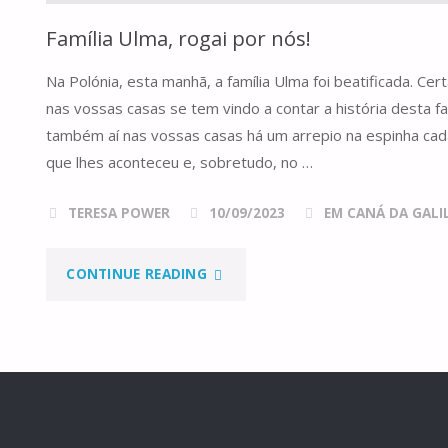
Família Ulma, rogai por nós!
Na Polónia, esta manhã, a família Ulma foi beatificada. C
nas vossas casas se tem vindo a contar a história desta f
também aí nas vossas casas há um arrepio na espinha ca
que lhes aconteceu e, sobretudo, no …
TERESA POWER
10/09/2023
EM CANÁ DA GALILE
"FAMÍLIA
CONTINUE READING
ULMA,
ROGAI
POR