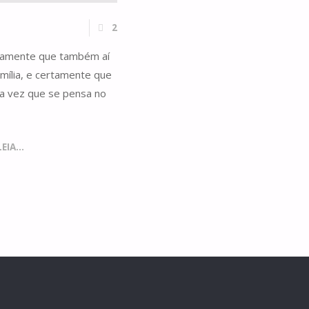
2
ertamente que também aí
amília, e certamente que
da vez que se pensa no
IA...