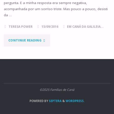
pergunta. E a minha resposta era sempre negativa,
acompanhada por um sorriso triste. Mas pouco a pouco, desisti
da …
TERESA POWER
15/09/2016
EM CANÁ DA GALILEIA...
"OS
CONTINUE READING
CÂNTICOS
DAS
FAMÍLIAS
DE
©2025 Famílias de Caná
CANÁ"
POWERED BY
SEPTERA
&
WORDPRESS.