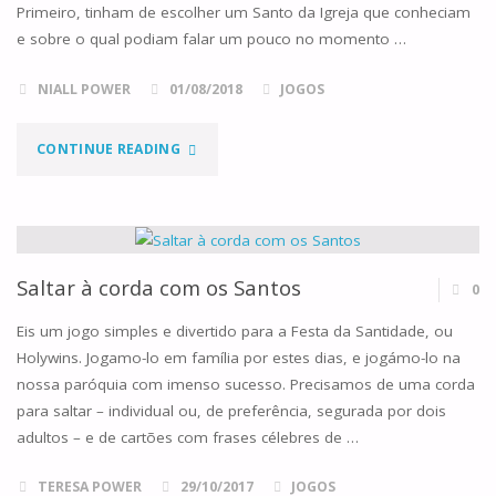
Primeiro, tinham de escolher um Santo da Igreja que conheciam
e sobre o qual podiam falar um pouco no momento …
NIALL POWER
01/08/2018
JOGOS
"EM
CONTINUE READING
BUSCA
DA
SANTIDADE"
Saltar à corda com os Santos
0
Eis um jogo simples e divertido para a Festa da Santidade, ou
Holywins. Jogamo-lo em família por estes dias, e jogámo-lo na
nossa paróquia com imenso sucesso. Precisamos de uma corda
para saltar – individual ou, de preferência, segurada por dois
adultos – e de cartões com frases célebres de …
TERESA POWER
29/10/2017
JOGOS