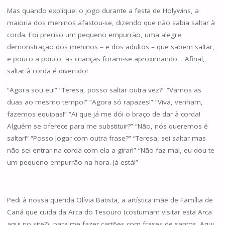
Mas quando expliquei o jogo durante a festa de Holywins, a
maioria dos meninos afastou-se, dizendo que não sabia saltar à
corda. Foi preciso um pequeno empurrão, uma alegre
demonstração dos meninos – e dos adultos – que sabem saltar,
e pouco a pouco, as crianças foram-se aproximando… Afinal,
saltar à corda é divertido!
“Agora sou eu!” “Teresa, posso saltar outra vez?” “Vamos as
duas ao mesmo tempo!” “Agora só rapazes!” “Viva, venham,
fazemos equipas!” “Ai que já me dói o braço de dar à corda!
Alguém se oferece para me substituir?” “Não, nós queremos é
saltar!” “Posso jogar com outra frase?” “Teresa, sei saltar mas
não sei entrar na corda com ela a girar!” “Não faz mal, eu dou-te
um pequeno empurrão na hora. Já está!”
Pedi à nossa querida Olívia Batista, a artística mãe de Família de
Caná que cuida da Arca do Tesouro (costumam visitar esta Arca
aqui no site?), para me fazer cartões com frases de santos. Aqui