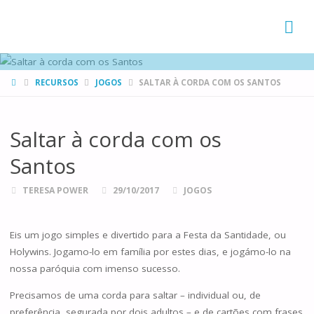
FAMÍLIAS
DE CANÁ
HOME
RECURSOS
JOGOS
SALTAR À CORDA COM OS SANTOS
Saltar à corda com os
Santos
TERESA POWER
29/10/2017
JOGOS
Eis um jogo simples e divertido para a Festa da Santidade, ou
Holywins. Jogamo-lo em família por estes dias, e jogámo-lo na
nossa paróquia com imenso sucesso.
Precisamos de uma corda para saltar – individual ou, de
preferência, segurada por dois adultos – e de cartões com frases