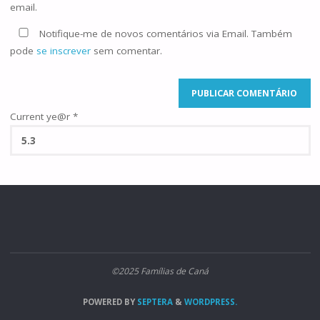
email.
Notifique-me de novos comentários via Email. Também
pode
se inscrever
sem comentar.
Current ye@r
*
©2025 Famílias de Caná
POWERED BY
SEPTERA
&
WORDPRESS.