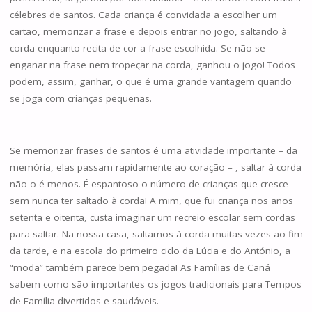
célebres de santos. Cada criança é convidada a escolher um
cartão, memorizar a frase e depois entrar no jogo, saltando à
corda enquanto recita de cor a frase escolhida. Se não se
enganar na frase nem tropeçar na corda, ganhou o jogo! Todos
podem, assim, ganhar, o que é uma grande vantagem quando
se joga com crianças pequenas.
Se memorizar frases de santos é uma atividade importante – da
memória, elas passam rapidamente ao coração – , saltar à corda
não o é menos. É espantoso o número de crianças que cresce
sem nunca ter saltado à corda! A mim, que fui criança nos anos
setenta e oitenta, custa imaginar um recreio escolar sem cordas
para saltar. Na nossa casa, saltamos à corda muitas vezes ao fim
da tarde, e na escola do primeiro ciclo da Lúcia e do António, a
“moda” também parece bem pegada! As Famílias de Caná
sabem como são importantes os jogos tradicionais para Tempos
de Família divertidos e saudáveis.