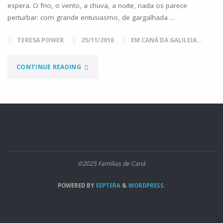
espera. O frio, o vento, a chuva, a noite, nada os parece
perturbar: com grande entusiasmo, de gargalhada …
TERESA POWER
25/11/2016
EM CANÁ DA GALILEIA...
"MARANATHA!"
CONTINUE READING
©2025 Famílias de Caná
POWERED BY
SEPTERA
&
WORDPRESS.