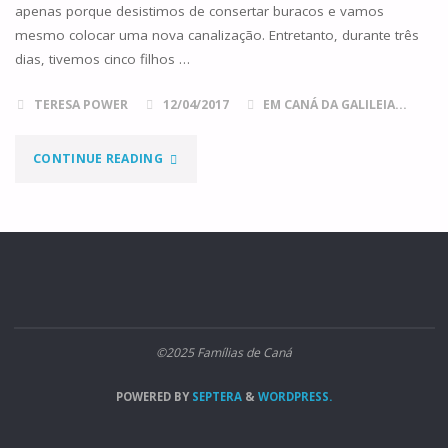
apenas porque desistimos de consertar buracos e vamos
mesmo colocar uma nova canalização. Entretanto, durante três
dias, tivemos cinco filhos …
TERESA POWER
12/04/2017
EM CANÁ DA GALILEIA...
"A
CONTINUE READING
JANELA"
©2025 Famílias de Caná
POWERED BY
SEPTERA
&
WORDPRESS.