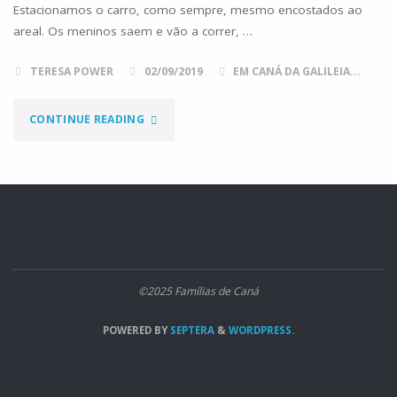
Estacionamos o carro, como sempre, mesmo encostados ao
areal. Os meninos saem e vão a correr, …
TERESA POWER
02/09/2019
EM CANÁ DA GALILEIA...
"
CONTINUE READING
(DES)CONECTADOS"
©2025 Famílias de Caná
POWERED BY
SEPTERA
&
WORDPRESS.