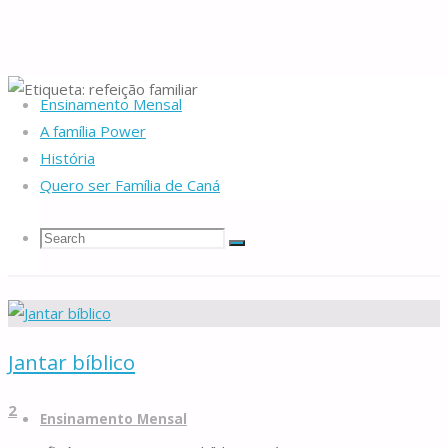
Ensinamento Mensal
Home
Posts tagged "refeição familiar"
A família Power
História
Etiqueta:
refeição
Quero ser Família de Caná
familiar
Search
Search
Search
Famílias
for:
de
Jantar bíblico
Caná
Skip
2
to
Ensinamento Mensal
content