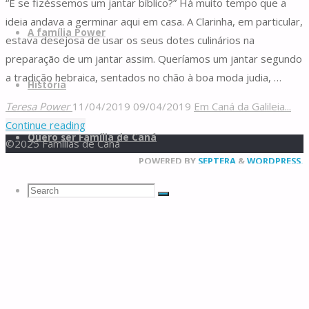
“E se fizéssemos um jantar bíblico?” Há muito tempo que a
ideia andava a germinar aqui em casa. A Clarinha, em particular,
A família Power
estava desejosa de usar os seus dotes culinários na
preparação de um jantar assim. Queríamos um jantar segundo
a tradição hebraica, sentados no chão à boa moda judia, …
História
Teresa Power
11/04/2019
09/04/2019
Em Caná da Galileia...
"Jantar
Continue reading
Quero ser Família de Caná
bíblico"
©2025 Famílias de Caná
Back
POWERED BY
SEPTERA
&
WORDPRESS.
WP2Social Auto Publish
Powered By :
XYZScripts.com
to
Search
Search
Top
Search
for: