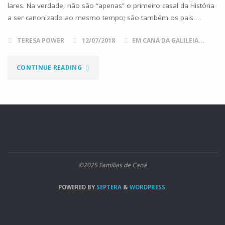
lares. Na verdade, não são “apenas” o primeiro casal da História
a ser canonizado ao mesmo tempo; são também os pais …
TERESA POWER
12/07/2018
EM CANÁ DA GALILEIA...
"SANTOS
CONTINUE READING
ZÉLIA
E
LUÍS
MARTIN"
©2025 Famílias de Caná
POWERED BY
SEPTERA
&
WORDPRESS.