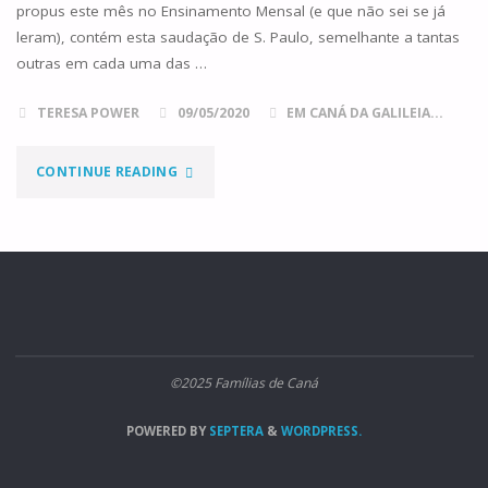
propus este mês no Ensinamento Mensal (e que não sei se já
leram), contém esta saudação de S. Paulo, semelhante a tantas
outras em cada uma das …
TERESA POWER
09/05/2020
EM CANÁ DA GALILEIA...
"SAUDAÇÕES,
CONTINUE READING
A
SAÚDE
E
O
©2025 Famílias de Caná
SACRAMENTO
POWERED BY
SEPTERA
&
WORDPRESS.
DA
CARIDADE"