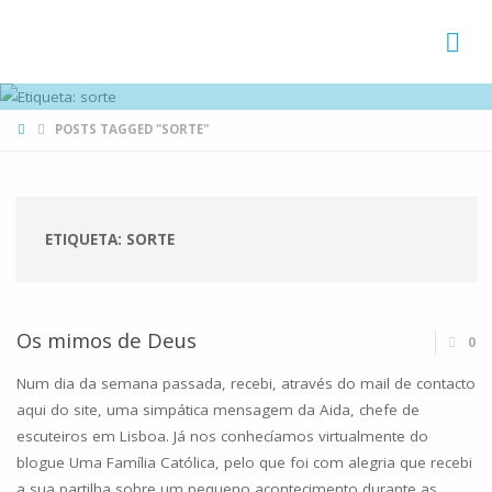
FAMÍLIAS
DE CANÁ
HOME
POSTS TAGGED "SORTE"
ETIQUETA:
SORTE
Os mimos de Deus
0
Num dia da semana passada, recebi, através do mail de contacto
aqui do site, uma simpática mensagem da Aida, chefe de
escuteiros em Lisboa. Já nos conhecíamos virtualmente do
blogue Uma Família Católica, pelo que foi com alegria que recebi
a sua partilha sobre um pequeno acontecimento durante as