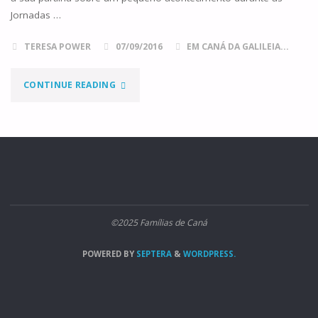
Jornadas …
TERESA POWER
07/09/2016
EM CANÁ DA GALILEIA...
"OS
CONTINUE READING
MIMOS
DE
DEUS"
©2025 Famílias de Caná
POWERED BY
SEPTERA
&
WORDPRESS.