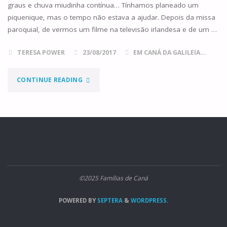
graus e chuva miudinha contínua… Tínhamos planeado um
piquenique, mas o tempo não estava a ajudar. Depois da missa
paroquial, de vermos um filme na televisão irlandesa e de um …
TERESA POWER
23/08/2017
EM CANÁ DA GALILEIA...
"MOUNT
CONTINUE READING
MELLERAY
E
OS
NOSSOS
©2025 Famílias de Caná
MOSTEIROS
POWERED BY
SEPTERA
&
WORDPRESS.
DOMÉSTICOS"