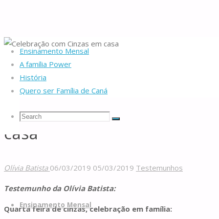
Ensinamento Mensal
Home
Testemunhos
Celebração com Cinzas em casa
A família Power
História
Quero ser Família de Caná
Celebração com Cinzas em
Search
Search
Search
casa
Famílias
for:
de
Olívia Batista
06/03/2019
05/03/2019
Testemunhos
Caná
Testemunho da Olívia Batista:
Skip
to
Ensinamento Mensal
Quarta feira de cinzas, celebração em família:
content