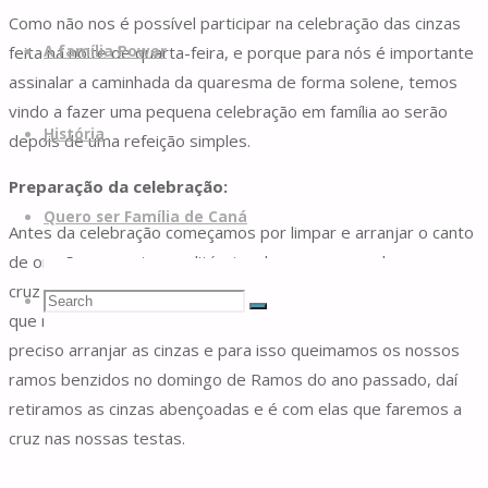
Como não nos é possível participar na celebração das cinzas
feita na noite de quarta-feira, e porque para nós é importante
A família Power
assinalar a caminhada da quaresma de forma solene, temos
vindo a fazer uma pequena celebração em família ao serão
História
depois de uma refeição simples.
Preparação da celebração:
Quero ser Família de Caná
Antes da celebração começamos por limpar e arranjar o canto
de oração para o tempo litúrgico da quaresma, colocamos a
cruz em destaque, retiramos as flores, colocamos uma frase
Search
Search
Search
que nos oriente na longa caminhada da quaresma. Depois é
preciso arranjar as cinzas e para isso queimamos os nossos
ramos benzidos no domingo de Ramos do ano passado, daí
for:
retiramos as cinzas abençoadas e é com elas que faremos a
cruz nas nossas testas.