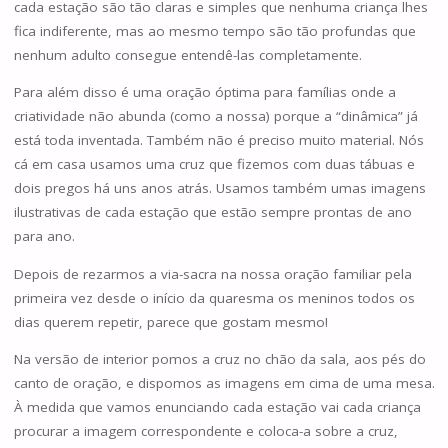
cada estação são tão claras e simples que nenhuma criança lhes
fica indiferente, mas ao mesmo tempo são tão profundas que
nenhum adulto consegue entendê-las completamente.
Para além disso é uma oração óptima para famílias onde a
criatividade não abunda (como a nossa) porque a “dinâmica” já
está toda inventada. Também não é preciso muito material. Nós
cá em casa usamos uma cruz que fizemos com duas tábuas e
dois pregos há uns anos atrás. Usamos também umas imagens
ilustrativas de cada estação que estão sempre prontas de ano
para ano.
Depois de rezarmos a via-sacra na nossa oração familiar pela
primeira vez desde o início da quaresma os meninos todos os
dias querem repetir, parece que gostam mesmo!
Na versão de interior pomos a cruz no chão da sala, aos pés do
canto de oração, e dispomos as imagens em cima de uma mesa.
À medida que vamos enunciando cada estação vai cada criança
procurar a imagem correspondente e coloca-a sobre a cruz,