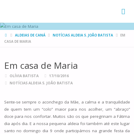
FAMÍLIAS
DE CANÁ
HOME
ALDEIAS DE CANÁ
NOTÍCIAS ALDEIA S. JOÃO BATISTA
EM
CASA DE MARIA
Em casa de Maria
OLÍVIA BATISTA
17/10/2016
NOTÍCIAS ALDEIA S. JOÃO BATISTA
Sente-se sempre o aconchego da Mãe, a calma e a tranquilidade
de quem tem um “colo” maior para nos acolher, um “abraço”
doce para nos confortar. Muitos são os que peregrinam a Fátima
dia após dia. E a nossa pequena aldeia foi também até este lugar
santo no domingo dia 9 onde participámos na grande festa da