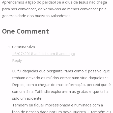
Aprendamos a lição do perdão! Se a cruz de Jesus não chega
para nos convencer, deixemo-nos ao menos convencer pela
generosidade dos budistas tailandeses…
One Comment
Catarina Silva
16/07/2018 at 11:14 am
8 anos ago
Reply
Eu fui daquelas que perguntei “Mas como é possível que
tenham deixado os miúdos entrar num sítio daqueles? ”
Depois, com o chegar de mais informação, percebi que é
comum lá na Tailândia explorarem as grutas e que tinha
sido um acidente…
Também eu fiquei impressionada e humilhada com a
lição de perdão dada por um povo Budista. E também eu