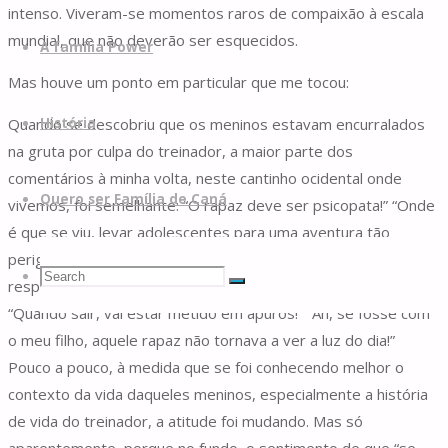
intenso. Viveram-se momentos raros de compaixão à escala
mundial, que não deverão ser esquecidos.
A família Power
Mas houve um ponto em particular que me tocou:
Quando se descobriu que os meninos estavam encurralados
História
na gruta por culpa do treinador, a maior parte dos
comentários à minha volta, neste cantinho ocidental onde
Quero ser Família de Caná
vivemos, foi semelhante: “O rapaz deve ser psicopata!” “Onde
é que se viu, levar adolescentes para uma aventura tão
perigosa?” “Certamente não o fez sem ter os termos de
Search
Search
responsabilidade dos pais, as assinaturas todas direitinhas!”
Search
“Quando sair, vai estar metido em apuros!” “Ah, se fosse com
o meu filho, aquele rapaz não tornava a ver a luz do dia!”
for:
Pouco a pouco, à medida que se foi conhecendo melhor o
contexto da vida daqueles meninos, especialmente a história
de vida do treinador, a atitude foi mudando. Mas só
aparentemente, porque no fundo, o sentimento de que “se