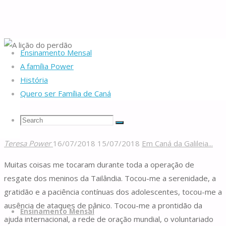
Ensinamento Mensal
Home
Da nascente
Em Caná da Galileia...
A lição do perdão
A família Power
História
Quero ser Família de Caná
A lição do perdão
Search
Search
Search
Teresa Power
16/07/2018
15/07/2018
Em Caná da Galileia...
Famílias
for:
Muitas coisas me tocaram durante toda a operação de
de
resgate dos meninos da Tailândia. Tocou-me a serenidade, a
Caná
gratidão e a paciência contínuas dos adolescentes, tocou-me a
Skip
ausência de ataques de pânico. Tocou-me a prontidão da
to
Ensinamento Mensal
ajuda internacional, a rede de oração mundial, o voluntariado
content