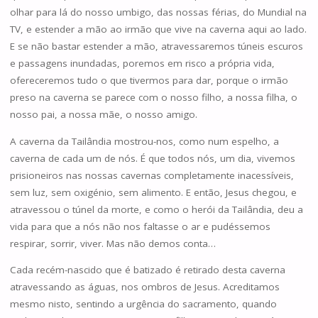
olhar para lá do nosso umbigo, das nossas férias, do Mundial na
TV, e estender a mão ao irmão que vive na caverna aqui ao lado.
E se não bastar estender a mão, atravessaremos túneis escuros
e passagens inundadas, poremos em risco a própria vida,
ofereceremos tudo o que tivermos para dar, porque o irmão
preso na caverna se parece com o nosso filho, a nossa filha, o
nosso pai, a nossa mãe, o nosso amigo.
A caverna da Tailândia mostrou-nos, como num espelho, a
caverna de cada um de nós. É que todos nós, um dia, vivemos
prisioneiros nas nossas cavernas completamente inacessíveis,
sem luz, sem oxigénio, sem alimento. E então, Jesus chegou, e
atravessou o túnel da morte, e como o herói da Tailândia, deu a
vida para que a nós não nos faltasse o ar e pudéssemos
respirar, sorrir, viver. Mas não demos conta…
Cada recém-nascido que é batizado é retirado desta caverna
atravessando as águas, nos ombros de Jesus. Acreditamos
mesmo nisto, sentindo a urgência do sacramento, quando