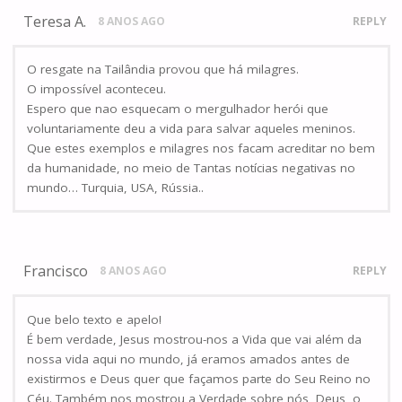
Teresa A.
8 ANOS AGO
REPLY
O resgate na Tailândia provou que há milagres.
O impossível aconteceu.
Espero que nao esquecam o mergulhador herói que
voluntariamente deu a vida para salvar aqueles meninos.
Que estes exemplos e milagres nos facam acreditar no bem
da humanidade, no meio de Tantas notícias negativas no
mundo… Turquia, USA, Rússia..
Francisco
8 ANOS AGO
REPLY
Que belo texto e apelo!
É bem verdade, Jesus mostrou-nos a Vida que vai além da
nossa vida aqui no mundo, já eramos amados antes de
existirmos e Deus quer que façamos parte do Seu Reino no
Céu. Também nos mostrou a Verdade sobre nós, Deus, o