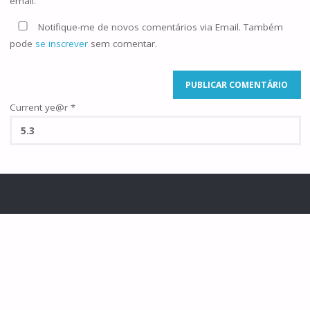
email.
Notifique-me de novos comentários via Email. Também
pode
se inscrever
sem comentar.
Current ye@r
*
©2025 Famílias de Caná
POWERED BY
SEPTERA
&
WORDPRESS.