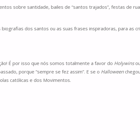
ntos sobre santidade, bailes de “santos trajados”, festas de ru
ografias dos santos ou as suas frases inspiradoras, para as cr
ção! É por isso que nós somos totalmente a favor do
Holywins
o
passado, porque “sempre se fez assim”. E se o
Halloween
chegou 
las católicas e dos Movimentos.