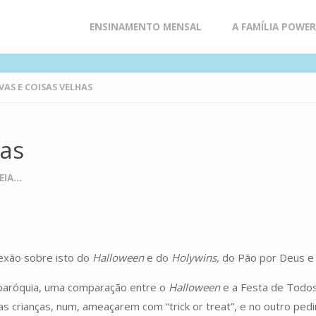
Skip
ENSINAMENTO MENSAL
A FAMÍLIA POWE
to
VAS E COISAS VELHAS
content
has
IA...
exão sobre isto do
Halloween
e do
Holywins,
do Pão por Deus e 
a paróquia, uma comparação entre o
Halloween
e a Festa de Todos
as crianças, num, ameaçarem com “trick or treat”, e no outro pe