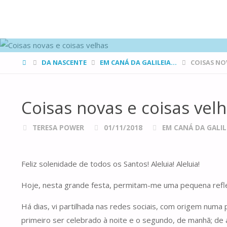
FAMÍLIAS
DE CANÁ
HOME
DA NASCENTE
EM CANÁ DA GALILEIA...
COISAS NO
Coisas novas e coisas vel
TERESA POWER
01/11/2018
EM CANÁ DA GALILE
Feliz solenidade de todos os Santos! Aleluia! Aleluia!
Hoje, nesta grande festa, permitam-me uma pequena refl
Há dias, vi partilhada nas redes sociais, com origem num
primeiro ser celebrado à noite e o segundo, de manhã; de 