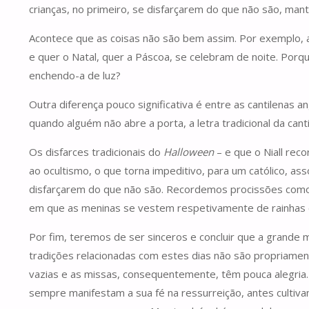
crianças, no primeiro, se disfarçarem do que não são, man
Acontece que as coisas não são bem assim. Por exemplo, a 
e quer o Natal, quer a Páscoa, se celebram de noite. Porq
enchendo-a de luz?
Outra diferença pouco significativa é entre as cantilenas
quando alguém não abre a porta, a letra tradicional da cant
Os disfarces tradicionais do
Halloween
– e que o Niall rec
ao ocultismo, o que torna impeditivo, para um católico, ass
disfarçarem do que não são. Recordemos procissões como o
em que as meninas se vestem respetivamente de rainhas e 
Por fim, teremos de ser sinceros e concluir que a grande m
tradições relacionadas com estes dias não são propriame
vazias e as missas, consequentemente, têm pouca alegria
sempre manifestam a sua fé na ressurreição, antes cultiva