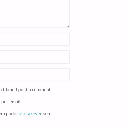
ext time I post a comment.
 por email.
bém pode
se inscrever
sem