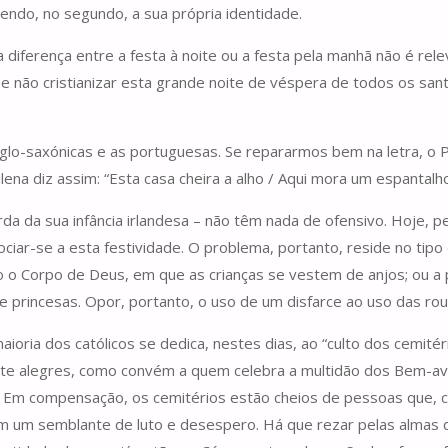
tendo, no segundo, a sua própria identidade.
diferença entre a festa à noite ou a festa pela manhã não é rele
ue não cristianizar esta grande noite de véspera de todos os sa
 anglo-saxónicas e as portuguesas. Se repararmos bem na letra, 
ilena diz assim: “Esta casa cheira a alho / Aqui mora um espantalh
orda da sua infância irlandesa – não têm nada de ofensivo. Hoje, 
ociar-se a esta festividade. O problema, portanto, reside no tipo d
 Corpo de Deus, em que as crianças se vestem de anjos; ou a pr
princesas. Opor, portanto, o uso de um disfarce ao uso das rou
aioria dos católicos se dedica, nestes dias, ao “culto dos cemité
nte alegres, como convém a quem celebra a multidão dos Bem-ave
. Em compensação, os cemitérios estão cheios de pessoas que, c
m um semblante de luto e desespero. Há que rezar pelas almas do