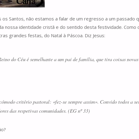
 os Santos, não estamos a falar de um regresso a um passado q
a nossa identidade cristã e do sentido desta festividade. Como 
as grandes festas, do Natal à Páscoa. Diz Jesus:
Reino do Céu é semelhante a um pai de família, que tira coisas novas 
ómodo critério pastoral: «fez-se sempre assim». Convido todos a ser
adores das respetivas comunidades. (EG nº 33)
ão?