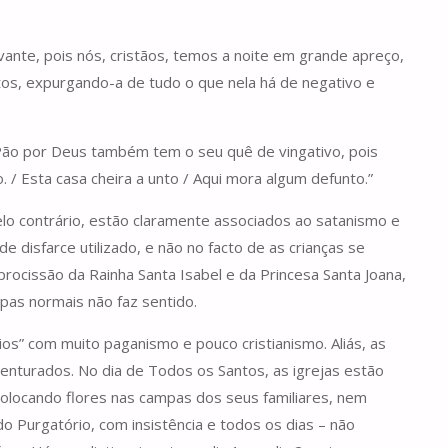
vante, pois nós, cristãos, temos a noite em grande apreço,
ntos, expurgando-a de tudo o que nela há de negativo e
o Pão por Deus também tem o seu quê de vingativo, pois
o. / Esta casa cheira a unto / Aqui mora algum defunto.”
pelo contrário, estão claramente associados ao satanismo e
e disfarce utilizado, e não no facto de as crianças se
ocissão da Rainha Santa Isabel e da Princesa Santa Joana,
pas normais não faz sentido.
rios” com muito paganismo e pouco cristianismo. Aliás, as
nturados. No dia de Todos os Santos, as igrejas estão
olocando flores nas campas dos seus familiares, nem
 Purgatório, com insistência e todos os dias – não