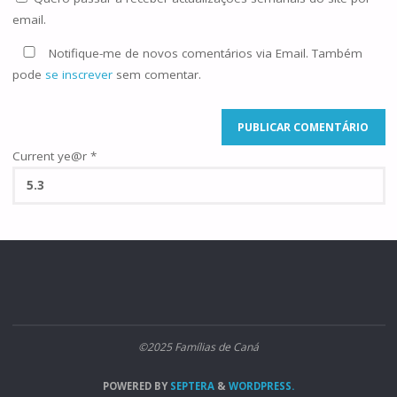
email.
Notifique-me de novos comentários via Email. Também
pode
se inscrever
sem comentar.
Current ye@r
*
©2025 Famílias de Caná
POWERED BY
SEPTERA
&
WORDPRESS.