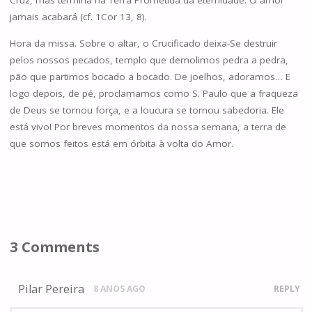
Cruz, mas termina na Terra Prometida da eternidade. O amor
jamais acabará (cf. 1Cor 13, 8).
Hora da missa. Sobre o altar, o Crucificado deixa-Se destruir
pelos nossos pecados, templo que demolimos pedra a pedra,
pão que partimos bocado a bocado. De joelhos, adoramos… E
logo depois, de pé, proclamamos como S. Paulo que a fraqueza
de Deus se tornou força, e a loucura se tornou sabedoria. Ele
está vivo! Por breves momentos da nossa semana, a terra de
que somos feitos está em órbita à volta do Amor.
3 Comments
Pilar Pereira
8 ANOS AGO
REPLY