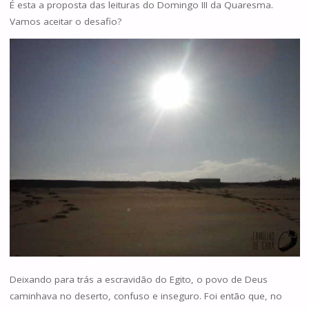
É esta a proposta das leituras do Domingo III da Quaresma.
Vamos aceitar o desafio?
Deixando para trás a escravidão do Egito, o povo de Deus
caminhava no deserto, confuso e inseguro. Foi então que, no