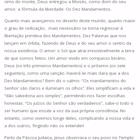
cimo do monte, Deus entregou a Moisés, como dom do seu
amor, a fórmula da liberdade: Os Dez Mandamentos.
Quanto mais avançamos no deserto deste mundo, quanto maior
o grau de civilização, mais necessário se torna regressar à
libertação primitiva dos Mandamentos. Dez Palavras que nos
lançam em órbita, fazendo de Deus e do seu amor o centro da
nossa existência. O amor: o Sol que atrai irresistivelmente a terra
de que somos feitos. Um amor vivido em compasso binário,
Deus (os três primeiros Mandamentos) e o próximo (os sete
seguintes), como uma canção. Haverá lei mais clara que a dos
Dez Mandamentos? Bem diz o salmo: “Os mandamentos do
Senhor são claros e iluminam os olhos”. Eles simplificam a vida e
“dão sabedoria aos simples”, permitindo-nos fazer escolhas
honestas. “Os juízos do Senhor são verdadeiros”, sabe-o todo o
ser humano que escute a voz da sua própria consciência. No
entanto, como vivemos longe deles, complicando a nossa vida e
a dos outros, fingindo não os entender!
Perto da Páscoa Judaica, Jesus observava o seu povo no Templo