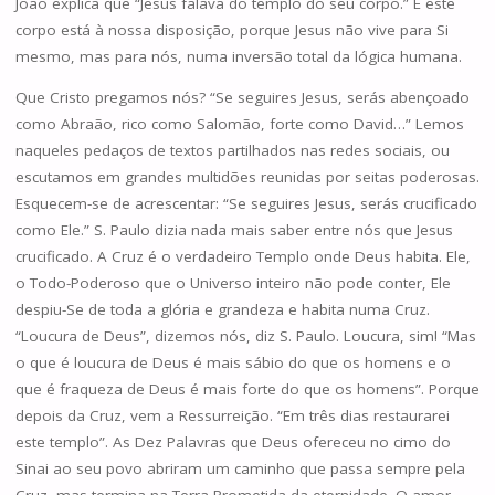
João explica que “Jesus falava do templo do seu corpo.” E este
corpo está à nossa disposição, porque Jesus não vive para Si
mesmo, mas para nós, numa inversão total da lógica humana.
Que Cristo pregamos nós? “Se seguires Jesus, serás abençoado
como Abraão, rico como Salomão, forte como David…” Lemos
naqueles pedaços de textos partilhados nas redes sociais, ou
escutamos em grandes multidões reunidas por seitas poderosas.
Esquecem-se de acrescentar: “Se seguires Jesus, serás crucificado
como Ele.” S. Paulo dizia nada mais saber entre nós que Jesus
crucificado. A Cruz é o verdadeiro Templo onde Deus habita. Ele,
o Todo-Poderoso que o Universo inteiro não pode conter, Ele
despiu-Se de toda a glória e grandeza e habita numa Cruz.
“Loucura de Deus”, dizemos nós, diz S. Paulo. Loucura, sim! “Mas
o que é loucura de Deus é mais sábio do que os homens e o
que é fraqueza de Deus é mais forte do que os homens”. Porque
depois da Cruz, vem a Ressurreição. “Em três dias restaurarei
este templo”. As Dez Palavras que Deus ofereceu no cimo do
Sinai ao seu povo abriram um caminho que passa sempre pela