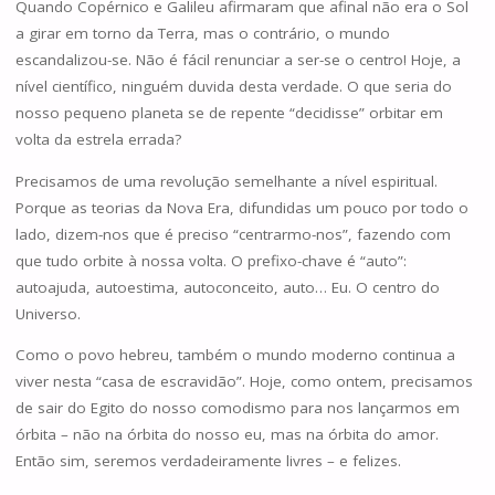
Quando Copérnico e Galileu afirmaram que afinal não era o Sol
a girar em torno da Terra, mas o contrário, o mundo
escandalizou-se. Não é fácil renunciar a ser-se o centro! Hoje, a
nível científico, ninguém duvida desta verdade. O que seria do
nosso pequeno planeta se de repente “decidisse” orbitar em
volta da estrela errada?
Precisamos de uma revolução semelhante a nível espiritual.
Porque as teorias da Nova Era, difundidas um pouco por todo o
lado, dizem-nos que é preciso “centrarmo-nos”, fazendo com
que tudo orbite à nossa volta. O prefixo-chave é “auto”:
autoajuda, autoestima, autoconceito, auto… Eu. O centro do
Universo.
Como o povo hebreu, também o mundo moderno continua a
viver nesta “casa de escravidão”. Hoje, como ontem, precisamos
de sair do Egito do nosso comodismo para nos lançarmos em
órbita – não na órbita do nosso eu, mas na órbita do amor.
Então sim, seremos verdadeiramente livres – e felizes.