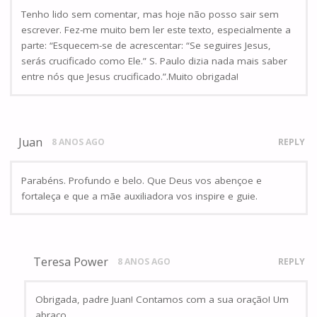
Tenho lido sem comentar, mas hoje não posso sair sem
escrever. Fez-me muito bem ler este texto, especialmente a
parte: “Esquecem-se de acrescentar: “Se seguires Jesus,
serás crucificado como Ele.” S. Paulo dizia nada mais saber
entre nós que Jesus crucificado.”.Muito obrigada!
Juan
8 ANOS AGO
REPLY
Parabéns. Profundo e belo. Que Deus vos abençoe e
fortaleça e que a mãe auxiliadora vos inspire e guie.
Teresa Power
8 ANOS AGO
REPLY
Obrigada, padre Juan! Contamos com a sua oração! Um
abraço