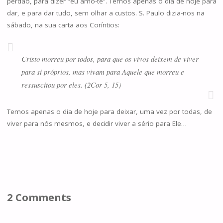
perdão, para dizer “eu amo-te”. Temos apenas o dia de hoje para
dar, e para dar tudo, sem olhar a custos. S. Paulo dizia-nos na
sábado, na sua carta aos Coríntios:
Cristo morreu por todos, para que os vivos deixem de viver
para si próprios, mas vivam para Aquele que morreu e
ressuscitou por eles. (2Cor 5, 15)
Temos apenas o dia de hoje para deixar, uma vez por todas, de
viver para nós mesmos, e decidir viver a sério para Ele…
2 Comments