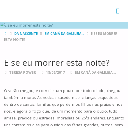
FAMÍLIAS
DE CANÁ
HOME
DA NASCENTE
EM CANÁ DA GALILEIA...
E SE EU MORRER
ESTA NOITE?
E se eu morrer esta noite?
TERESA POWER
18/06/2017
EM CANÁ DA GALILEIA...
O verão chegou, e com ele, um pouco por todo o lado, chegou
também a morte. As notícias sucedem-se: crianças esquecidas
dentro de carros, famílias que perdem os filhos nas praias e nos
rios, e agora o fogo que, de um momento para o outro, tudo
arrasa, prédios ou estradas, moradias ou 26ºs andares. Enquanto
uns contam os dias para o início das férias grandes, outros, sem