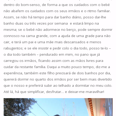
dentro do bom-senso, de forma a que os cuidados com o bebé
não abafem os cuidados com os seus irmãos e o ritmo familiar.
Assim, se não há tempo para dar banho diário, posso dar-lhe
banho duas ou três vezes por semana e estará limpo na
mesma; se o bebé não adormece no berço, pode sempre dormir
connosco na cama grande, com a ajuda de uma grade para não
cair, e terá um pai e uma mãe mais descansados e menos
rabugentos; e se ele insistir e pedir colo o dia todo, posso te-lo –
o dia todo também – pendurado em mim, no pano que já
carregou os irmãos, ficando assim com as mãos livres para
cuidar da restante família. Daqui a muito pouco tempo, diz-me a
experiência, também este filho precisará de dois banhos por dia,
quererá dormir no quarto dos irmãos por ser bem mais divertido
que o nosso e preferirá subir ao telhado a dormitar no meu colo.
Até lá, há que simplificar, desfrutar… e deixar-me maravilhar!