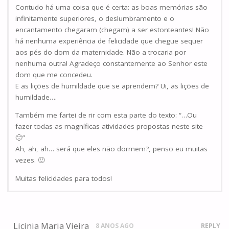
Contudo há uma coisa que é certa: as boas memórias são
infinitamente superiores, o deslumbramento e o
encantamento chegaram (chegam) a ser estonteantes! Não
há nenhuma experiência de felicidade que chegue sequer
aos pés do dom da maternidade. Não a trocaria por
nenhuma outra! Agradeço constantemente ao Senhor este
dom que me concedeu.
E as lições de humildade que se aprendem? Ui, as lições de
humildade….
Também me fartei de rir com esta parte do texto: “…Ou
fazer todas as magníficas atividades propostas neste site
🙂”
Ah, ah, ah… será que eles não dormem?, penso eu muitas
vezes. 🙂
Muitas felicidades para todos!
Licinia Maria Vieira
8 ANOS AGO
REPLY