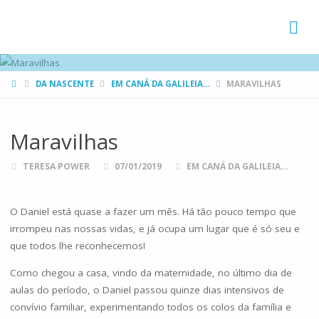
FAMÍLIAS
DE CANÁ
HOME
DA NASCENTE
EM CANÁ DA GALILEIA...
MARAVILHAS
Maravilhas
TERESA POWER
07/01/2019
EM CANÁ DA GALILEIA...
O Daniel está quase a fazer um mês. Há tão pouco tempo que
irrompeu nas nossas vidas, e já ocupa um lugar que é só seu e
que todos lhe reconhecemos!
Como chegou a casa, vindo da maternidade, no último dia de
aulas do período, o Daniel passou quinze dias intensivos de
convívio familiar, experimentando todos os colos da família e