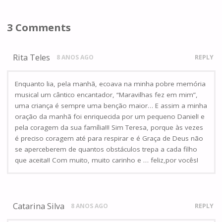
3 Comments
Rita Teles
8 ANOS AGO
REPLY
Enquanto lia, pela manhã, ecoava na minha pobre memória
musical um cântico encantador, “Maravilhas fez em mim”,
uma criança é sempre uma benção maior… E assim a minha
oração da manhã foi enriquecida por um pequeno Daniel! e
pela coragem da sua família!!! Sim Teresa, porque às vezes
é preciso coragem até para respirar e é Graça de Deus não
se aperceberem de quantos obstáculos trepa a cada filho
que aceita!! Com muito, muito carinho e … feliz,por vocês!
Catarina Silva
8 ANOS AGO
REPLY