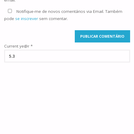
email.
Notifique-me de novos comentários via Email. Também
pode
se inscrever
sem comentar.
Current ye@r
*
©2025 Famílias de Caná
POWERED BY
SEPTERA
&
WORDPRESS.