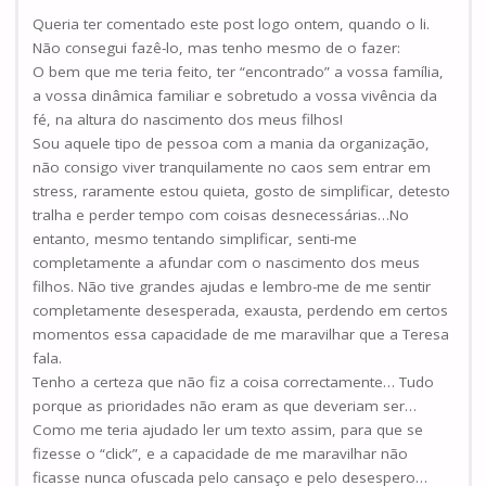
Queria ter comentado este post logo ontem, quando o li.
Não consegui fazê-lo, mas tenho mesmo de o fazer:
O bem que me teria feito, ter “encontrado” a vossa família,
a vossa dinâmica familiar e sobretudo a vossa vivência da
fé, na altura do nascimento dos meus filhos!
Sou aquele tipo de pessoa com a mania da organização,
não consigo viver tranquilamente no caos sem entrar em
stress, raramente estou quieta, gosto de simplificar, detesto
tralha e perder tempo com coisas desnecessárias…No
entanto, mesmo tentando simplificar, senti-me
completamente a afundar com o nascimento dos meus
filhos. Não tive grandes ajudas e lembro-me de me sentir
completamente desesperada, exausta, perdendo em certos
momentos essa capacidade de me maravilhar que a Teresa
fala.
Tenho a certeza que não fiz a coisa correctamente… Tudo
porque as prioridades não eram as que deveriam ser…
Como me teria ajudado ler um texto assim, para que se
fizesse o “click”, e a capacidade de me maravilhar não
ficasse nunca ofuscada pelo cansaço e pelo desespero…