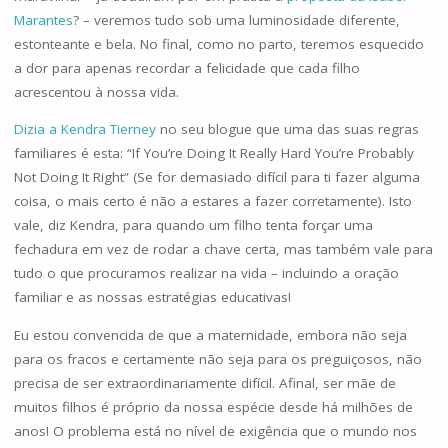
Marantes
? – veremos tudo sob uma luminosidade diferente,
estonteante e bela. No final, como no parto, teremos esquecido
a dor para apenas recordar a felicidade que cada filho
acrescentou à nossa vida.
Dizia a Kendra Tierney
no seu blogue que uma das suas regras
familiares é esta: “If You’re Doing It Really Hard You’re Probably
Not Doing It Right” (Se for demasiado difícil para ti fazer alguma
coisa, o mais certo é não a estares a fazer corretamente). Isto
vale, diz Kendra, para quando um filho tenta forçar uma
fechadura em vez de rodar a chave certa, mas também vale para
tudo o que procuramos realizar na vida – incluindo a oração
familiar e as nossas estratégias educativas!
Eu estou convencida de que a maternidade, embora não seja
para os fracos e certamente não seja para os preguiçosos, não
precisa de ser extraordinariamente difícil. Afinal, ser mãe de
muitos filhos é próprio da nossa espécie desde há milhões de
anos! O problema está no nível de exigência que o mundo nos