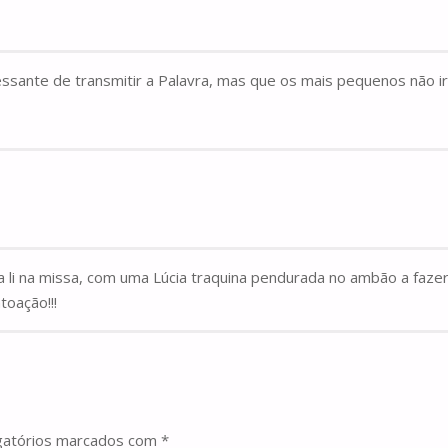
essante de transmitir a Palavra, mas que os mais pequenos não i
li na missa, com uma Lúcia traquina pendurada no ambão a fazer
oação!!!
gatórios marcados com
*