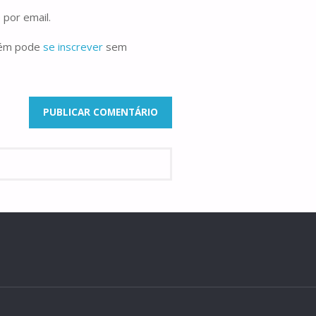
 por email.
bém pode
se inscrever
sem