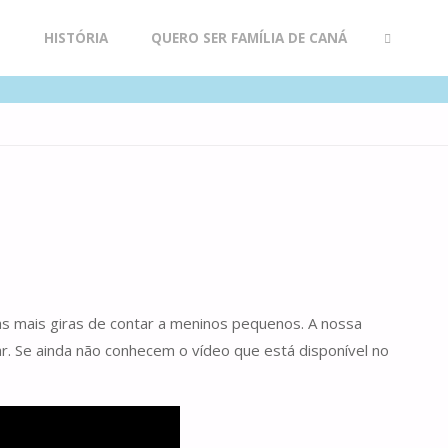
R
HISTÓRIA
QUERO SER FAMÍLIA DE CANÁ
SEARCH
cas mais giras de contar a meninos pequenos. A nossa
ar. Se ainda não conhecem o vídeo que está disponível no