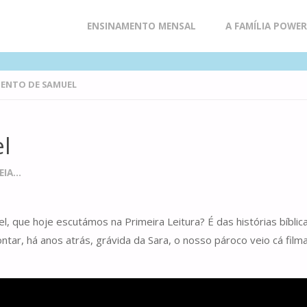
Skip
ENSINAMENTO MENSAL
A FAMÍLIA POWE
to
ENTO DE SAMUEL
content
l
IA...
, que hoje escutámos na Primeira Leitura? É das histórias bíbli
tar, há anos atrás, grávida da Sara, o nosso pároco veio cá film