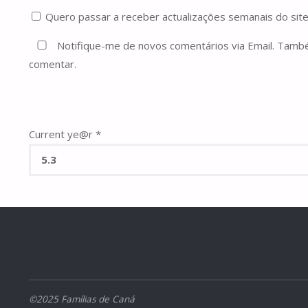
Quero passar a receber actualizações semanais do site
Notifique-me de novos comentários via Email. Tam
comentar.
Current ye@r
*
©2025 Famílias de Caná