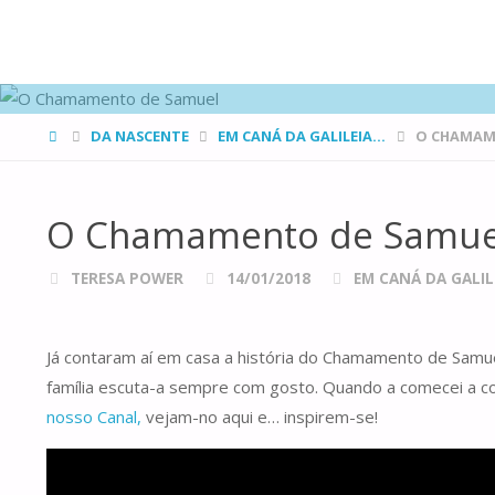
FAMÍLIAS
DE CANÁ
HOME
DA NASCENTE
EM CANÁ DA GALILEIA...
O CHAMAM
O Chamamento de Samue
TERESA POWER
14/01/2018
EM CANÁ DA GALILE
Já contaram aí em casa a história do Chamamento de Samuel
família escuta-a sempre com gosto. Quando a comecei a con
nosso Canal,
vejam-no aqui e… inspirem-se!