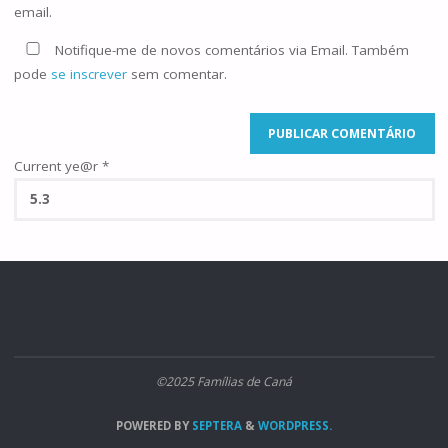
email.
Notifique-me de novos comentários via Email. Também
pode
se inscrever
sem comentar.
Current ye@r
*
©2025 Famílias de Caná
POWERED BY
SEPTERA
&
WORDPRESS.