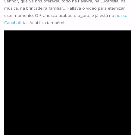
Senhor, que Se nos ofereceu todo na Palavra, na Eucaristia, na
música, na brincadeira familiar… Faltava o vídeo para eternizar
este momento. O Francisco acabou-o agora, e já está no
nosso
Canal oficial.
Aqui fica também!