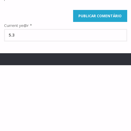
Current ye@r
*
©2025 Famílias de Caná
POWERED BY
SEPTERA
&
WORDPRESS.