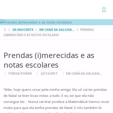
FAMÍLIAS
DE CANÁ
HOME
DA NASCENTE
EM CANÁ DA GALILEIA...
PRENDAS
(I)MERECIDAS E AS NOTAS ESCOLARES
Prendas (i)merecidas e as
notas escolares
TERESA POWER
22/12/2017
EM CANÁ DA GALILEIA...
“Mãe, hoje quero rezar pela minha amiga. Ela só vai ter prendas
de Natal se tiver boas notas a tudo. E eu sei que ela não
consegue ter… Nunca vai tirar positiva a Matemática! Vamos rezar
muito para que ela tenha prendas de Natal. E nós também lá