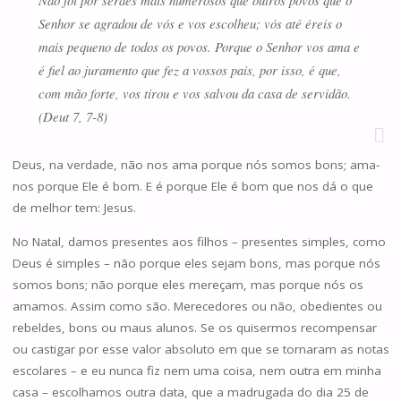
Não foi por serdes mais numerosos que outros povos que o
Senhor se agradou de vós e vos escolheu; vós até éreis o
mais pequeno de todos os povos. Porque o Senhor vos ama e
é fiel ao juramento que fez a vossos pais, por isso, é que,
com mão forte, vos tirou e vos salvou da casa de servidão.
(Deut 7, 7-8)
Deus, na verdade, não nos ama porque nós somos bons; ama-
nos porque Ele é bom. E é porque Ele é bom que nos dá o que
de melhor tem: Jesus.
No Natal, damos presentes aos filhos – presentes simples, como
Deus é simples – não porque eles sejam bons, mas porque nós
somos bons; não porque eles mereçam, mas porque nós os
amamos. Assim como são. Merecedores ou não, obedientes ou
rebeldes, bons ou maus alunos. Se os quisermos recompensar
ou castigar por esse valor absoluto em que se tornaram as notas
escolares – e eu nunca fiz nem uma coisa, nem outra em minha
casa – escolhamos outra data, que a madrugada do dia 25 de