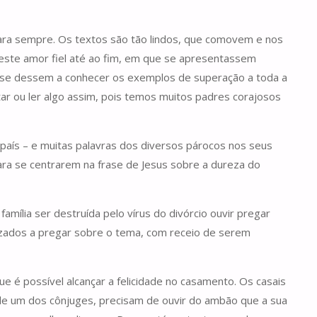
ara sempre. Os textos são tão lindos, que comovem e nos
 este amor fiel até ao fim, em que se apresentassem
que se dessem a conhecer os exemplos de superação a toda a
ar ou ler algo assim, pois temos muitos padres corajosos
aís – e muitas palavras dos diversos párocos nos seus
para se centrarem na frase de Jesus sobre a dureza do
amília ser destruída pelo vírus do divórcio ouvir pregar
izados a pregar sobre o tema, com receio de serem
e é possível alcançar a felicidade no casamento. Os casais
 de um dos cônjuges, precisam de ouvir do ambão que a sua