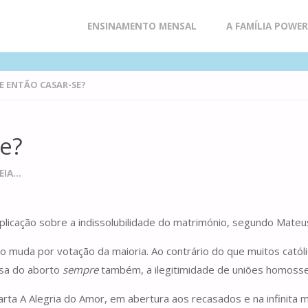
Skip
ENSINAMENTO MENSAL
A FAMÍLIA POWE
to
 ENTÃO CASAR-SE?
content
e?
IA...
plicação sobre a indissolubilidade do matrimónio, segundo Mateu
ão muda por votação da maioria. Ao contrário do que muitos catól
usa do aborto
sempre
também, a ilegitimidade de uniões homossex
rta A Alegria do Amor, em abertura aos recasados e na infinita mi