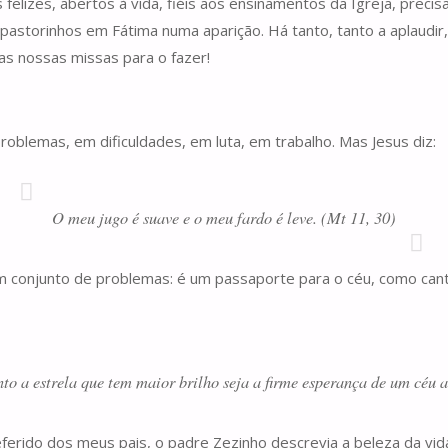
elizes, abertos à vida, fiéis aos ensinamentos da Igreja, preci
storinhos em Fátima numa aparição. Há tanto, tanto a aplaudir, 
as nossas missas para o fazer!
roblemas, em dificuldades, em luta, em trabalho. Mas Jesus diz:
O meu jugo é suave e o meu fardo é leve. (Mt 11, 30)
conjunto de problemas: é um passaporte para o céu, como canta
to a estrela que tem maior brilho seja a firme esperança de um céu 
ferido dos meus pais, o padre Zezinho descrevia a beleza da vida d