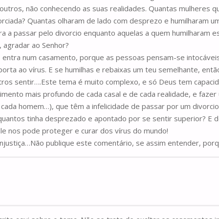
 os outros, não conhecendo as suas realidades. Quantas mulheres 
ivorciada? Quantas olharam de lado com desprezo e humilharam 
ra a passar pelo divorcio enquanto aquelas a quem humilharam e
, agradar ao Senhor?
s entra num casamento, porque as pessoas pensam-se intocáveis,
porta ao vírus. E se humilhas e rebaixas um teu semelhante, en
outros sentir….Este tema é muito complexo, e só Deus tem capac
mento mais profundo de cada casal e de cada realidade, e faz
 cada homem…), que têm a infelicidade de passar por um divorci
 quantos tinha desprezado e apontado por se sentir superior? E
le nos pode proteger e curar dos vírus do mundo!
njustiça…Não publique este comentário, se assim entender, porq