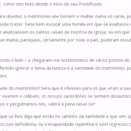
 como tem feito desde o início do seu Pontificado.
ra dúvidas: o matrimónio une homem e mulher numa só carne, p
 pode trazer. Faria bem escutar uma homilia em que se exaltasse
 se anunciassem os santos casais da História da Igreja, ou em 
que muitas paróquias, certamente por todo o país, puderam escut
 todo o lado – e chegaram-me testemunhos de vários pontos do p
eferindo ignorar o tema da beleza e a santidade do matrimónio, 
dos.
ade do matrimónio? Será que é ofensivo para os que viram a sua f
or viverem o celibato, os nossos sacerdotes se sentem desautor
los e perguntamos nós, valerá a pena casar-se?
que se lhes diga que estão no caminho da santidade e que sim, qu
hos com deficiência, ou a incapacidade repentina e sem regresso