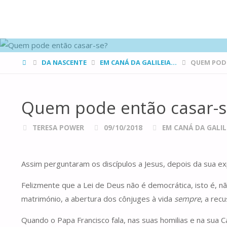
FAMÍLIAS
DE CANÁ
HOME
DA NASCENTE
EM CANÁ DA GALILEIA...
QUEM PODE
Quem pode então casar-s
TERESA POWER
09/10/2018
EM CANÁ DA GALILE
Assim perguntaram os discípulos a Jesus, depois da sua ex
Felizmente que a Lei de Deus não é democrática, isto é, n
matrimónio, a abertura dos cônjuges à vida
sempre
, a rec
Quando o Papa Francisco fala, nas suas homilias e na sua Ca