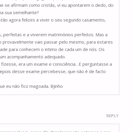
que se afirmam como cristãs, vi eu apontarem o dedo, do
uma sua semelhante?
stão agora felizes a viver o seu segundo casamento,
 perfeitas e a viverem matrimónios perfeitos. Mas a
tão provavelmente vais passar pelo mesmo, para estares
idade para conhecem o intimo de cada um de nós. Os
er um acompanhamento adequado.
o fizesse, era um exame e consciência…E perguntasse a
 depois desse exame percebesse, que não é de facto
ue eu não fico magoada. Bjinho
REPLY