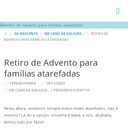
FAMÍLIAS
DE CANÁ
HOME
DA NASCENTE
EM CANÁ DA GALILEIA...
RETIRO DE
ADVENTO PARA FAMÍLIAS ATAREFADAS
Retiro de Advento para
famílias atarefadas
TERESA POWER
18/11/2023
EM CANÁ DA GALILEIA...
/
PRÓXIMOS EVENTOS
Nesta altura, andamos sempre todos muito atarefados, não é
mesmo? Lá diz a canção: Amanhã é Natal, e nós, ahahaha,
temos tudo por fazer!