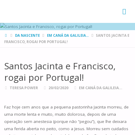
FAMÍLIAS
DE CANÁ
HOME
DA NASCENTE
EM CANÁ DA GALILEIA...
SANTOS JACINTA E
FRANCISCO, ROGAI POR PORTUGAL!
Santos Jacinta e Francisco,
rogai por Portugal!
TERESA POWER
20/02/2020
EM CANÁ DA GALILEIA...
Faz hoje cem anos que a pequena pastorinha Jacinta morreu, de
uma morte lenta e muito, muito dolorosa, depois de uma
operação sem anestesia (porque não “pegou”), que lhe deixara
uma ferida aberta no peito, como a Jesus. Morreu sem cuidados