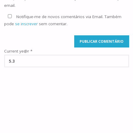
email.
Notifique-me de novos comentários via Email. Também
pode
se inscrever
sem comentar.
Current ye@r
*
©2025 Famílias de Caná
POWERED BY
SEPTERA
&
WORDPRESS.