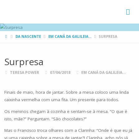
FAMÍLIAS
DE CANÁ
HOME
DA NASCENTE
EM CANÁ DA GALILEIA...
SURPRESA
Surpresa
TERESA POWER
07/06/2018
EM CANÁ DA GALILEIA...
Finais de maio, hora de jantar. Sobre a mesa coloco uma linda
caixinha vermelha com uma fita. Um presente para todos.
Os meninos chegam à cozinha e sentam-se à mesa. “O que é
isto, mãe?” Perguntam. “São chocolates?”
Mas o Francisco troca olhares com a Clarinha: “Onde é que eu já
vi uma caixinha sobre a mesa de jantar?! Clarinha, acho nós já