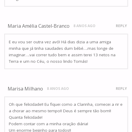
Maria Amélia Castel-Branco
8 ANOS AGO
REPLY
E eu vou ser outra vez avó! Há dias dizia a uma amiga
minha que já tinha saudades dum bébé….mas longe de
imaginar….vai correr tudo bem e assim terei 13 netos na
Terra e um no Céu, o nosso lindo Tomás!
Marisa Milhano
8 ANOS AGO
REPLY
Oh que felicidade!! Eu fiquei como a Clarinha, comecei a rir e
a chorar ao mesmo tempo!! Deus é sempre tão bom!!
Quanta felicidade!
Podem contar com a minha oração diária!
Um enorme beijinho para todos!!