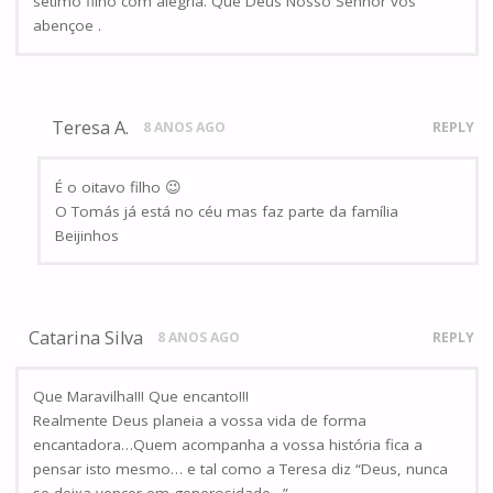
sétimo filho com alegria. Que Deus Nosso Senhor vos
abençoe .
Teresa A.
8 ANOS AGO
REPLY
É o oitavo filho 😉
O Tomás já está no céu mas faz parte da família
Beijinhos
Catarina Silva
8 ANOS AGO
REPLY
Que Maravilha!!! Que encanto!!!
Realmente Deus planeia a vossa vida de forma
encantadora…Quem acompanha a vossa história fica a
pensar isto mesmo… e tal como a Teresa diz “Deus, nunca