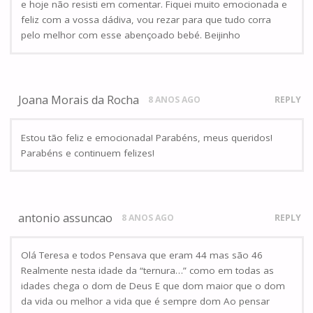
e hoje não resisti em comentar. Fiquei muito emocionada e
feliz com a vossa dádiva, vou rezar para que tudo corra
pelo melhor com esse abençoado bebé. Beijinho
Joana Morais da Rocha
8 ANOS AGO
REPLY
Estou tão feliz e emocionada! Parabéns, meus queridos!
Parabéns e continuem felizes!
antonio assuncao
8 ANOS AGO
REPLY
Olá Teresa e todos Pensava que eram 44 mas são 46
Realmente nesta idade da “ternura…” como em todas as
idades chega o dom de Deus E que dom maior que o dom
da vida ou melhor a vida que é sempre dom Ao pensar