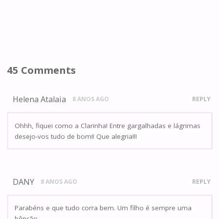
45 Comments
Helena Atalaia
8 ANOS AGO
REPLY
Ohhh, fiquei como a Clarinha! Entre gargalhadas e lágrimas
desejo-vos tudo de bom!! Que alegria!!!
DANY
8 ANOS AGO
REPLY
Parabéns e que tudo corra bem. Um filho é sempre uma
bênção