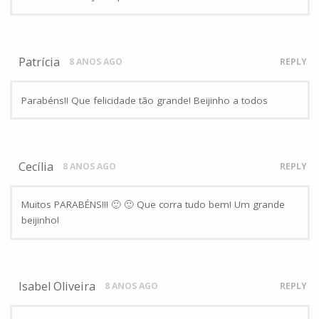
Patrícia
8 ANOS AGO
REPLY
Parabéns!! Que felicidade tão grande! Beijinho a todos
Cecília
8 ANOS AGO
REPLY
Muitos PARABÉNS!!! 🙂 🙂 Que corra tudo bem! Um grande
beijinho!
Isabel Oliveira
8 ANOS AGO
REPLY