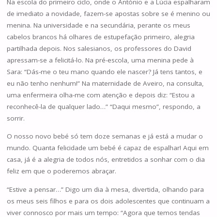
Na escola do primeiro ciclo, onde o António e a Lúcia espalharam
de imediato a novidade, fazem-se apostas sobre se é menino ou
menina. Na universidade e na secundária, perante os meus
cabelos brancos há olhares de estupefação primeiro, alegria
partilhada depois. Nos salesianos, os professores do David
apressam-se a felicitá-lo. Na pré-escola, uma menina pede à
Sara: “Dás-me o teu mano quando ele nascer? Já tens tantos, e
eu não tenho nenhum!” Na maternidade de Aveiro, na consulta,
uma enfermeira olha-me com atenção e depois diz: “Estou a
reconhecê-la de qualquer lado…” “Daqui mesmo”, respondo, a
sorrir.
O nosso novo bebé só tem doze semanas e já está a mudar o
mundo. Quanta felicidade um bebé é capaz de espalhar! Aqui em
casa, já é a alegria de todos nós, entretidos a sonhar com o dia
feliz em que o poderemos abraçar.
“Estive a pensar…” Digo um dia à mesa, divertida, olhando para
os meus seis filhos e para os dois adolescentes que continuam a
viver connosco por mais um tempo: “Agora que temos tendas