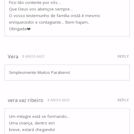
Fico tão contente por vós…
Que Deus vos abençoe sempre…
O vosso testemunho de família cristã é mesmo
enriquecedor e contagiante… Bem hajam..
Obrigada❤️
Vera
8 ANOS AGO
REPLY
Simplesmente Muitos Parabens!
vera vaz ribeiro
8 ANOS AGO
REPLY
Um milagre está se formando…
Uma criança, dentro em
breve, estará chegando!