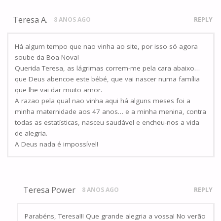
Teresa A.
8 ANOS AGO
REPLY
Há algum tempo que nao vinha ao site, por isso só agora
soube da Boa Nova!
Querida Teresa, as lágrimas correm-me pela cara abaixo…
que Deus abencoe este bébé, que vai nascer numa família
que lhe vai dar muito amor.
A razao pela qual nao vinha aqui há alguns meses foi a
minha maternidade aos 47 anos… e a minha menina, contra
todas as estatísticas, nasceu saudável e encheu-nos a vida
de alegria.
A Deus nada é impossível!
Teresa Power
8 ANOS AGO
REPLY
Parabéns, Teresa!!! Que grande alegria a vossa! No verão