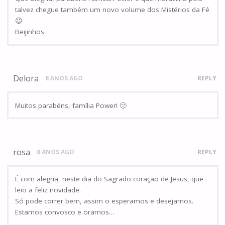
talvez chegue também um novo volume dos Mistérios da Fé
😉
Beijinhos
Delora
8 ANOS AGO
REPLY
Muitos parabéns, família Power! 🙂
rosa
8 ANOS AGO
REPLY
É com alegria, neste dia do Sagrado coração de Jesus, que
leio a feliz novidade.
Só pode correr bem, assim o esperamos e desejamos.
Estamos convosco e oramos…