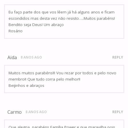
Eu faço parte dos que vos lêem já há alguns anos e ficam
escondidos mas desta vez não resisto…..Muitos parabéns!
Bendito seja Deus! Um abraço
Rosário
Aida
8 ANOS AGO
REPLY
Muitos muitos parabéns!!! Vou rezar por todos e pelo novo
membro!! Que tudo corra pelo melhor!!
Beijinhos e abraços
Carmo
8 ANOS AGO
REPLY
Que alegria, parabéns Família Power e que maravilha pois