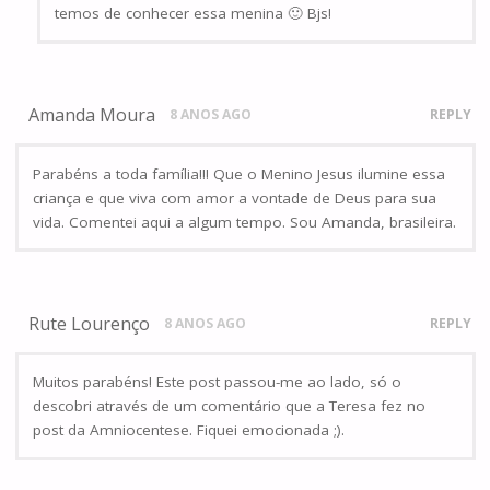
temos de conhecer essa menina 🙂 Bjs!
Amanda Moura
8 ANOS AGO
REPLY
Parabéns a toda família!!! Que o Menino Jesus ilumine essa
criança e que viva com amor a vontade de Deus para sua
vida. Comentei aqui a algum tempo. Sou Amanda, brasileira.
Rute Lourenço
8 ANOS AGO
REPLY
Muitos parabéns! Este post passou-me ao lado, só o
descobri através de um comentário que a Teresa fez no
post da Amniocentese. Fiquei emocionada ;).