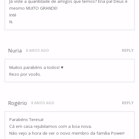
Já viste a quantidade de amigos que temos? Ena pa! Deus é
mesmo MUITO GRANDE!
Inté
N.
Nuria
8 ANOS AGO
REPLY
Muitos parabéns a todos! ♥
Rezo por vocês.
Rogério
8 ANOS AGO
REPLY
Parabéns Teresa!
Cá em casa rejubilamos com a boa nova.
Não vejo a hora de ver o novo membro da família Power!