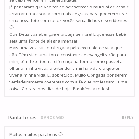
se deixa vencer em generosidade…”
Já pensaram que vão ter de acrescentar o muro aí de casa e
arranjar uma escada com mais degraus para poderem tirar
uma nova foto com todos vocês sentadinhos e sorridentes
🙂
Que Deus vos abençoe e proteja sempre! E que esse bebé
seja uma fonte de alegria imensa!
Mais uma vez: Muito Obrigada pelo exemplo de vida que
dão. Têm sido uma fonte constante de evangelização para
mim, têm feito toda a diferença na forma como passei a
olhar a minha vida…a entender a minha vida e a querer
viver a minha vida. E, sobretudo, Muito Obrigada por serem
verdadeiramente coerentes com a fé que professam…Uma
coisa tão rara nos dias de hoje. Parabéns a todos!
Paula Lopes
8 ANOS AGO
REPLY
Muitos muitos parabéns 🙂