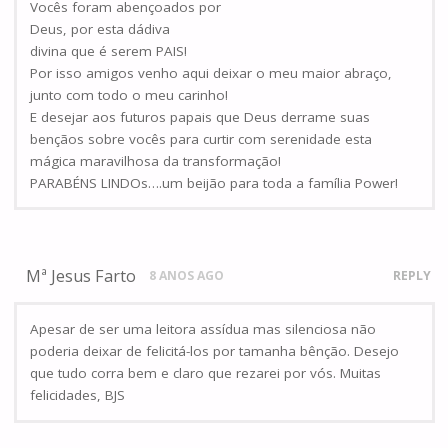
Vocês foram abençoados por
Deus, por esta dádiva
divina que é serem PAIS!
Por isso amigos venho aqui deixar o meu maior abraço,
junto com todo o meu carinho!
E desejar aos futuros papais que Deus derrame suas
bençãos sobre vocês para curtir com serenidade esta
mágica maravilhosa da transformação!
PARABÉNS LINDOs….um beijão para toda a família Power!
Mª Jesus Farto
8 ANOS AGO
REPLY
Apesar de ser uma leitora assídua mas silenciosa não
poderia deixar de felicitá-los por tamanha bênção. Desejo
que tudo corra bem e claro que rezarei por vós. Muitas
felicidades, BJS