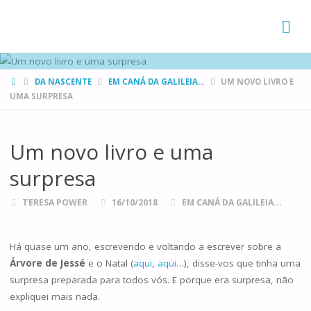
FAMÍLIAS
DE CANÁ
HOME
DA NASCENTE
EM CANÁ DA GALILEIA...
UM NOVO LIVRO E
UMA SURPRESA
Um novo livro e uma
surpresa
TERESA POWER
16/10/2018
EM CANÁ DA GALILEIA...
Há quase um ano, escrevendo e voltando a escrever sobre a
Árvore de Jessé
e o Natal (
aqui
,
aqui
…), disse-vos que tinha uma
surpresa preparada para todos vós. E porque era surpresa, não
expliquei mais nada.