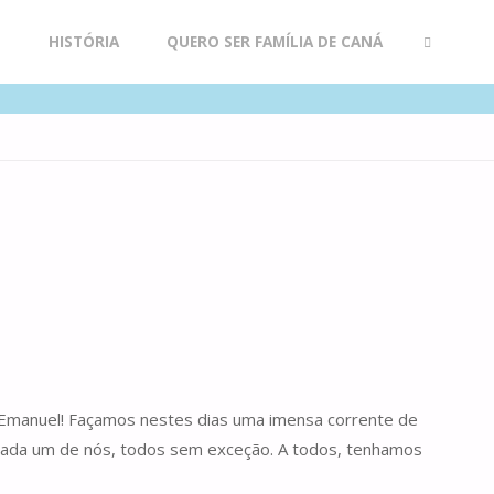
R
HISTÓRIA
QUERO SER FAMÍLIA DE CANÁ
SEARCH
 o Emanuel! Façamos nestes dias uma imensa corrente de
 cada um de nós, todos sem exceção. A todos, tenhamos