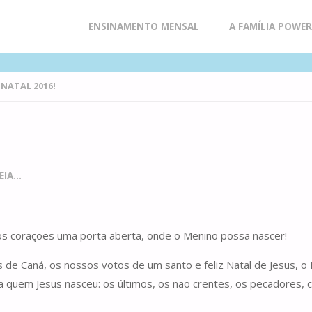
Skip
ENSINAMENTO MENSAL
A FAMÍLIA POWE
to
NATAL 2016!
content
IA...
s corações uma porta aberta, onde o Menino possa nascer!
ias de Caná, os nossos votos de um santo e feliz Natal de Jesus,
a quem Jesus nasceu: os últimos, os não crentes, os pecadores,