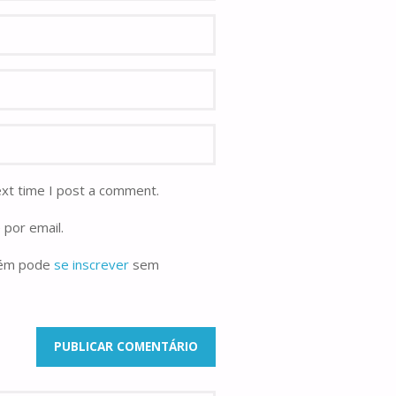
ext time I post a comment.
 por email.
bém pode
se inscrever
sem