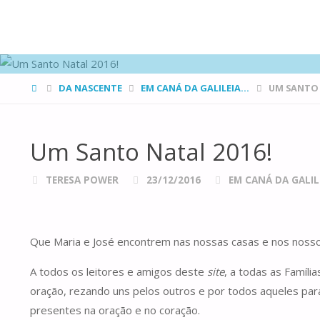
FAMÍLIAS
DE CANÁ
HOME
DA NASCENTE
EM CANÁ DA GALILEIA...
UM SANTO 
Um Santo Natal 2016!
TERESA POWER
23/12/2016
EM CANÁ DA GALILE
Que Maria e José encontrem nas nossas casas e nos nosso
A todos os leitores e amigos deste
site
, a todas as Famíl
oração, rezando uns pelos outros e por todos aqueles par
presentes na oração e no coração.