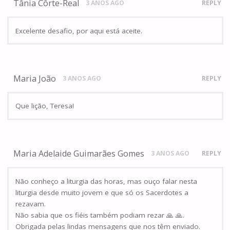
Tânia Côrte-Real
3 ANOS AGO
REPLY
Excelente desafio, por aqui está aceite.
Maria João
3 ANOS AGO
REPLY
Que lição, Teresa!
Maria Adelaide Guimarães Gomes
3 ANOS AGO
REPLY
Não conheço a liturgia das horas, mas ouço falar nesta
liturgia desde muito jovem e que só os Sacerdotes a
rezavam.
Não sabia que os fiéis também podiam rezar 🙏 🙏.
Obrigada pelas lindas mensagens que nos têm enviado.