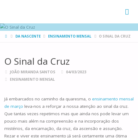
FAMÍLIAS
DE CANÁ
HOME
DA NASCENTE
ENSINAMENTO MENSAL
O SINAL DA CRUZ
O Sinal da Cruz
JOÃO MIRANDA SANTOS
04/03/2023
ENSINAMENTO MENSAL
Já embarcados no caminho da quaresma, o
ensinamento mensal
de março
leva-nos a reforçar a nossa atenção ao sinal da cruz.
Que tantas vezes repetimos mas que ainda nos pode levar um
pouco mais além na compreensão e na incorporação dos
mistérios, da encarnação, da cruz, da ascensão e assunção.
Rezar e viver este ensinamento já será certamente uma ótima