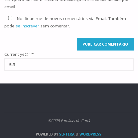
email.
Notifique-me de novos comentários via Email. Também
pode
se inscrever
sem comentar.
Current ye@r
*
©2025 Famílias de Caná
POWERED BY
SEPTERA
&
WORDPRESS.