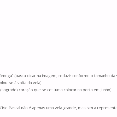
e “ómega” (basta clicar na imagem, reduzir conforme o tamanho da 
lou-se à volta da vela)
do (sagrado) coração que se costuma colocar na porta em Junho)
írio Pascal não é apenas uma vela grande, mas sim a represent