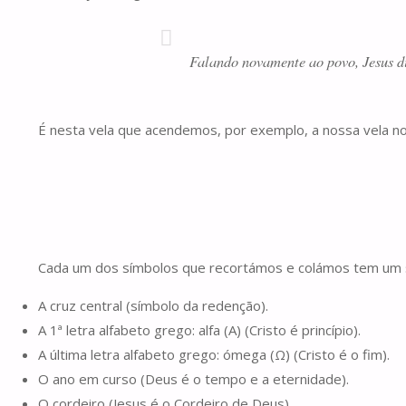
Falando novamente ao povo, Jesus di
É nesta vela que acendemos, por exemplo, a nossa vela no 
Cada um dos símbolos que recortámos e colámos tem um s
A cruz central (símbolo da redenção).
A 1ª letra alfabeto grego: alfa (Α) (Cristo é princípio).
A última letra alfabeto grego: ómega (Ω) (Cristo é o fim).
O ano em curso (Deus é o tempo e a eternidade).
O cordeiro (Jesus é o Cordeiro de Deus)