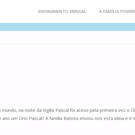
Skip
ENSINAMENTO MENSAL
A FAMÍLIA POWE
to
content
 mundo, na noite da Vigília Pascal foi aceso pela primeira vez o 
no um Círio Pascal? A família Batista enviou-nos esta ideia e é mu