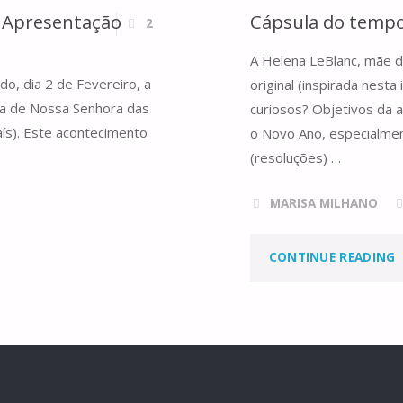
a Apresentação
Cápsula do tempo
2
A Helena LeBlanc, mãe d
o, dia 2 de Fevereiro, a
original (inspirada nesta
dia de Nossa Senhora das
curiosos? Objetivos da a
ís). Este acontecimento
o Novo Ano, especialment
(resoluções) …
S
MARISA MILHANO
"
CONTINUE READING
F