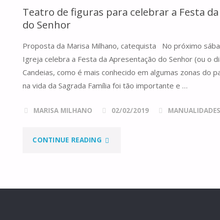
Teatro de figuras para celebrar a Festa d
O
do Senhor
RETIRO
Proposta da Marisa Milhano, catequista No próximo sábad
FOI
Igreja celebra a Festa da Apresentação do Senhor (ou o 
Candeias, como é mais conhecido em algumas zonas do pa
ASSIM!"
na vida da Sagrada Família foi tão importante e …
MARISA MILHANO
02/02/2019
MANUALIDADE
"TEATRO
CONTINUE READING
DE
FIGURAS
PARA