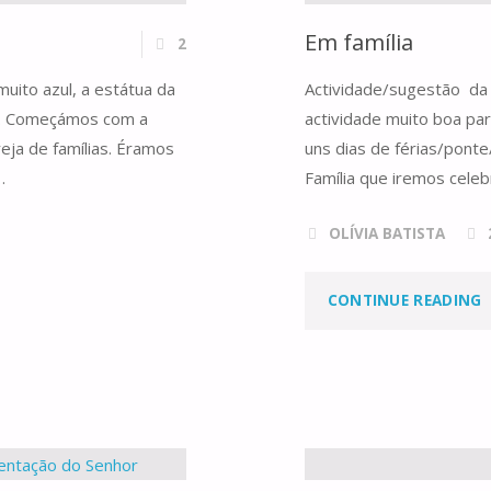
Em família
2
muito azul, a estátua da
Actividade/sugestão da 
os. Começámos com a
actividade muito boa pa
eja de famílias. Éramos
uns dias de férias/pont
…
Família que iremos cele
OLÍVIA BATISTA
"
CONTINUE READING
F