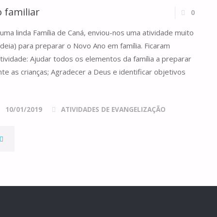
 familiar
0
uma linda Família de Caná, enviou-nos uma atividade muito
 ideia) para preparar o Novo Ano em família. Ficaram
tividade: Ajudar todos os elementos da família a preparar
e as crianças; Agradecer a Deus e identificar objetivos
10/01/2019
ATIVIDADES DE EVANGELIZAÇÃO
CÁPSULA
DO
TEMPO
AMILIAR"