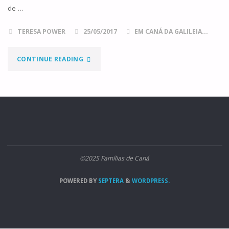
DE
de …
FAMÍLIAS
TERESA POWER
25/05/2017
EM CANÁ DA GALILEIA...
E
"ANGELUS
CONTINUE READING
OS
TV"
MASS
MEDIA"
©2025 Famílias de Caná
POWERED BY
SEPTERA
&
WORDPRESS.