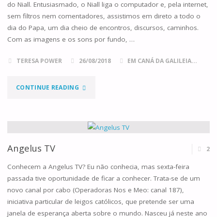
do Niall. Entusiasmado, o Niall liga o computador e, pela internet,
sem filtros nem comentadores, assistimos em direto a todo o
dia do Papa, um dia cheio de encontros, discursos, caminhos.
Com as imagens e os sons por fundo, …
TERESA POWER
26/08/2018
EM CANÁ DA GALILEIA...
"O
CONTINUE READING
PAPA
NA
IRLANDA,
Angelus TV
2
O
Conhecem a Angelus TV? Eu não conhecia, mas sexta-feira
passada tive oportunidade de ficar a conhecer. Trata-se de um
ENCONTRO
novo canal por cabo (Operadoras Nos e Meo: canal 187),
iniciativa particular de leigos católicos, que pretende ser uma
MUNDIAL
janela de esperança aberta sobre o mundo. Nasceu já neste ano