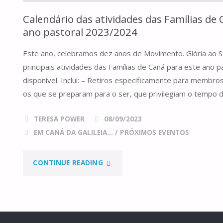
Calendário das atividades das Famílias de
ano pastoral 2023/2024
Este ano, celebramos dez anos de Movimento. Glória ao S
principais atividades das Famílias de Caná para este ano pa
disponível. Inclui: – Retiros especificamente para membr
os que se preparam para o ser, que privilegiam o tempo de
TERESA POWER
08/09/2023
EM CANÁ DA GALILEIA...
/
PRÓXIMOS EVENTOS
"CALENDÁRIO
CONTINUE READING
DAS
ATIVIDADES