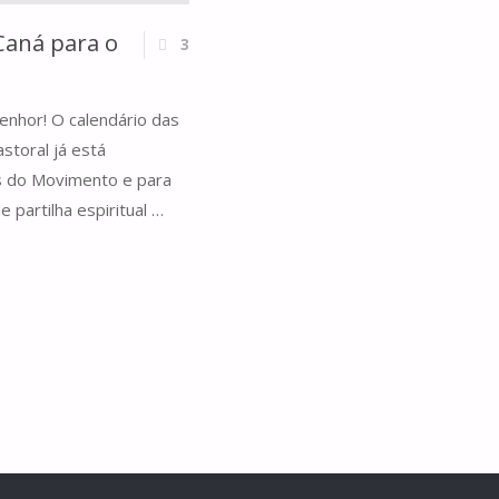
 Caná para o
3
enhor! O calendário das
storal já está
os do Movimento e para
 partilha espiritual …