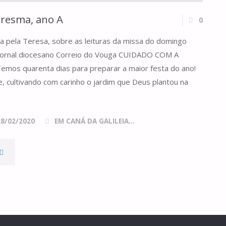
resma, ano A
0
ta pela Teresa, sobre as leituras da missa do domingo
o jornal diocesano Correio do Vouga CUIDADO COM A
mos quarenta dias para preparar a maior festa do ano!
, cultivando com carinho o jardim que Deus plantou na
28/02/2020
EM CANÁ DA GALILEIA...
"DOMINGO
DA
UARESMA,