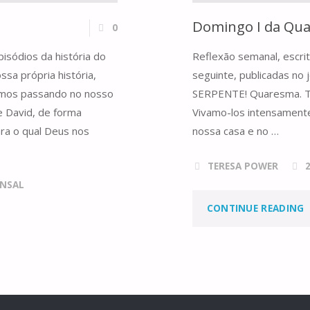
Domingo I da Qua
0
isódios da história do
Reflexão semanal, escri
sa própria história,
seguinte, publicadas n
amos passando no nosso
SERPENTE! Quaresma. Te
 David, de forma
Vivamo-los intensamente
ara o qual Deus nos
nossa casa e no …
TERESA POWER
NSAL
CONTINUE READING
I
Q