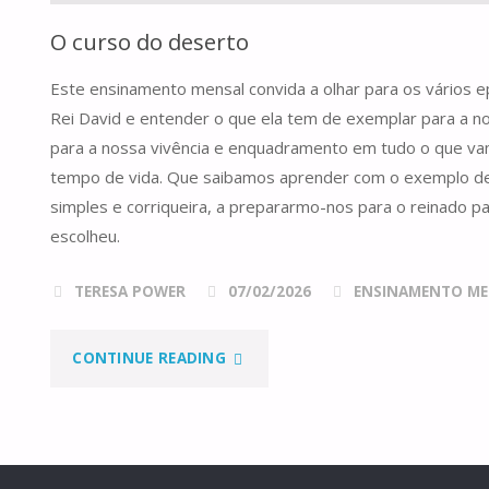
O curso do deserto
Este ensinamento mensal convida a olhar para os vários ep
Rei David e entender o que ela tem de exemplar para a nos
para a nossa vivência e enquadramento em tudo o que v
tempo de vida. Que saibamos aprender com o exemplo de
simples e corriqueira, a prepararmo-nos para o reinado p
escolheu.
TERESA POWER
07/02/2026
ENSINAMENTO ME
"O
CONTINUE READING
CURSO
DO