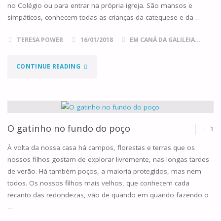
no Colégio ou para entrar na própria igreja. São mansos e
simpáticos, conhecem todas as crianças da catequese e da …
TERESA POWER
16/01/2018
EM CANÁ DA GALILEIA...
"O
CONTINUE READING
GATINHO,
A
IRMÃ
O gatinho no fundo do poço
1
LÚCIA
À volta da nossa casa há campos, florestas e terras que os
nossos filhos gostam de explorar livremente, nas longas tardes
E
de verão. Há também poços, a maioria protegidos, mas nem
todos. Os nossos filhos mais velhos, que conhecem cada
A
recanto das redondezas, vão de quando em quando fazendo o
EUCARISTIA"
…