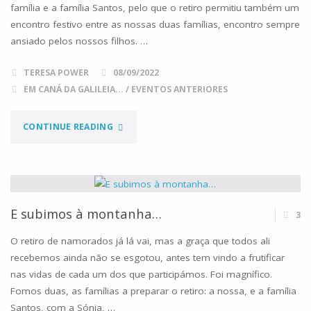
família e a família Santos, pelo que o retiro permitiu também um
encontro festivo entre as nossas duas famílias, encontro sempre
ansiado pelos nossos filhos. …
TERESA POWER
08/09/2022
EM CANÁ DA GALILEIA...
/
EVENTOS ANTERIORES
"E
CONTINUE READING
CONTÁMOS
AS
ESTRELAS!"
E subimos à montanha…
3
O retiro de namorados já lá vai, mas a graça que todos ali
recebemos ainda não se esgotou, antes tem vindo a frutificar
nas vidas de cada um dos que participámos. Foi magnífico.
Fomos duas, as famílias a preparar o retiro: a nossa, e a família
Santos, com a Sónia, …