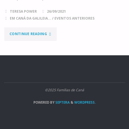
TERESA POWER
26/09/2021
EM CANÁ DA GALILEIA...
/
EVENTOS ANTERIORES
"E
CONTINUE READING
SUBIMOS
À
MONTANHA…"
©2025 Famílias de Caná
POWERED BY
SEPTERA
&
WORDPRESS.